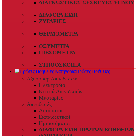
ΔΙΑΓΝΩΣΤΙΚΈΣ ΣΥΣΚΕΥΈΣ ΎΠΝΟΥ
ΔΙΆΦΟΡΑ ΕΊΔΗ
ΖΥΓΑΡΙΈΣ
ΘΕΡΜΌΜΕΤΡΑ
ΟΞΎΜΕΤΡΑ
ΠΙΕΣΌΜΕΤΡΑ
ΣΤΗΘΟΣΚΌΠΙΑ
Πρώτες Βοήθειες
Αξεσουάρ Απινιδωτών
Ηλεκτρόδια
Κουτιά Απινιδωτών
Μπαταρίες
Απινιδωτές
Αυτόματοι
Εκπαιδευτικοί
Ημιαυτόματοι
ΔΙΆΦΟΡΑ ΕΊΔΗ ΠΡΏΤΩΝ ΒΟΗΘΕΙΏΝ