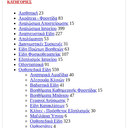
ΚΑΤΗΓΟΡΙΕΣ
Αισθητική
23
Ακράτεια - Φροντίδα
83
Αναλώσιμα Αποστείρωσης
15
Αναλώσιμα Ιατρείου
399
Αναπνευστικά Είδη
227
Απολύμανση
53
Διαγνωστικές Συσκευές
31
Είδη Πρώτων Βοηθειών
63
Είδη Φυσικοθεραπείας
107
Εξοπλισμός Ιατρείου
15
Οδοντιατρικά
91
Ορθοπεδικά Είδη
559
Αναπηρικά Αμαξίδια
40
Αξεσουάρ Κλινών
19
Βαδιστικά Είδη
41
Βοηθήματα Καθημερινής Φροντίδας
15
Βοηθήματα Μπάνιου
47
Γερανοί Ανύψωσης
7
Είδη Κατακλίσεων
5
Κλίνες - Πρόσθετος Εξοπλισμός
30
Μαξιλάρια Ύπνου
6
Ορθοπεδικά Είδη
323
Ορθοστάτες
4