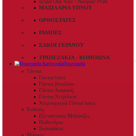
Σειρά One Size - Neopair Prim
ΜΑΞΙΛΆΡΙΑ ΎΠΝΟΥ
ΟΡΘΟΣΤΆΤΕΣ
ΡΆΜΠΕΣ
ΣΆΚΟΙ ΓΕΡΑΝΟΎ
ΤΡΑΠΕΖΆΚΙΑ - ΚΟΜΟΔΊΝΑ
Προστασία
Γάντια
Γάντια latex
Γάντια βινυλίου
Γάντια Διαφανή
Γάντια Νιτρίλιου
Χειρουργικά Γάντια latex
Ένδυση
Εξεταστικές Μπλούζες
Ποδονάρια
Σκουφάκια
Μάσκες