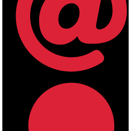
lamdamedical@outlook.com