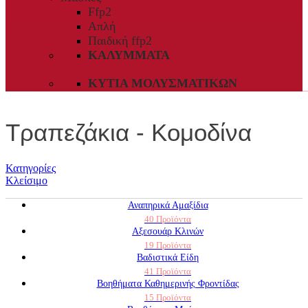
Ffp2
Απλή
Παιδική ffp2
ΚΑΛΎΜΜΑΤΑ
ΚΥΤΊΑ ΜΟΛΥΣΜΑΤΙΚΏΝ
Τραπεζάκια - Κομοδίνα
Κατηγορίες
Κλείσιμο
Αναπηρικά Αμαξίδια
40 Προϊόντα
Αξεσουάρ Κλινών
19 Προϊόντα
Βαδιστικά Είδη
41 Προϊόντα
Βοηθήματα Καθημερινής Φροντίδας
15 Προϊόντα