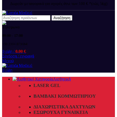
Δωρεάν μεταφορικά για αγορές άνω των 100 € *(εώς 5kg)
Αναζήτηση
09:00 - 17:00
+30 2394 071684
0
είδη
/
0.00
€
Σύνδεση / εγγραφή
Μενού
0
είδη
Αισθητική
LASER GEL
ΒΑΜΒΆΚΙ ΚΟΜΜΩΤΗΡΊΟΥ
ΔΙΑΧΩΡΙΣΤΙΚΆ ΔΑΧΤΎΛΩΝ
ΕΣΏΡΟΥΧΑ ΓΥΝΑΙΚΕΊΑ