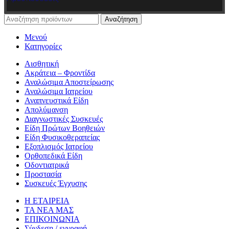
Αναζήτηση
Μενού
Κατηγορίες
Αισθητική
Ακράτεια – Φροντίδα
Αναλώσιμα Αποστείρωσης
Αναλώσιμα Ιατρείου
Αναπνευστικά Είδη
Απολύμανση
Διαγνωστικές Συσκευές
Είδη Πρώτων Βοηθειών
Είδη Φυσικοθεραπείας
Εξοπλισμός Ιατρείου
Ορθοπεδικά Είδη
Οδοντιατρικά
Προστασία
Συσκευές Έγχυσης
Η ΕΤΑΙΡΕΙΑ
ΤΑ ΝΕΑ ΜΑΣ
ΕΠΙΚΟΙΝΩΝΙΑ
Σύνδεση / εγγραφή