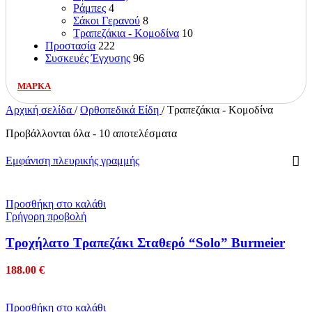
Ράμπες
4
Σάκοι Γερανού
8
Τραπεζάκια - Κομοδίνα
10
Προστασία
222
Συσκευές Έγχυσης
96
ΜΑΡΚΑ
Αρχική σελίδα
/
Ορθοπεδικά Είδη
/
Τραπεζάκια - Κομοδίνα
Προβάλλονται όλα - 10 αποτελέσματα
Εμφάνιση πλευρικής γραμμής
Προσθήκη στο καλάθι
Γρήγορη προβολή
Tροχήλατο Τραπεζάκι Σταθερό “Solo” Burmeier
188.00
€
Προσθήκη στο καλάθι