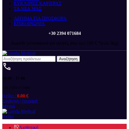
ΕΥΚΑΙΡΙΕΣ ΚΑΡΙΕΡΑΣ
ΤΑ ΝΕΑ ΜΑΣ
ΑΙΤΗΜΑ ΓΙΑ ΠΡΟΣΦΟΡΑ
ΕΠΙΚΟΙΝΩΝΙΑ
+30 2394 071684
Δωρεάν μεταφορικά για αγορές άνω των 100 € *(εώς 5kg)
Αναζήτηση
09:00 - 17:00
+30 2394 071684
0
είδη
/
0.00
€
Σύνδεση / εγγραφή
Μενού
0
είδη
Αισθητική