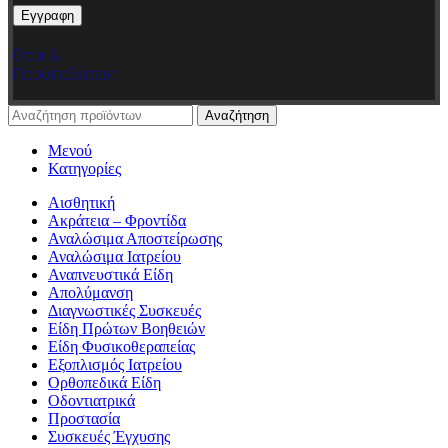
Όροι &
Προϋποθέσεις
Αναζήτηση
Μενού
Κατηγορίες
Αισθητική
Ακράτεια – Φροντίδα
Αναλώσιμα Αποστείρωσης
Αναλώσιμα Ιατρείου
Αναπνευστικά Είδη
Απολύμανση
Διαγνωστικές Συσκευές
Είδη Πρώτων Βοηθειών
Είδη Φυσικοθεραπείας
Εξοπλισμός Ιατρείου
Ορθοπεδικά Είδη
Οδοντιατρικά
Προστασία
Συσκευές Έγχυσης