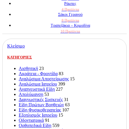
Ράμπες
4 Προϊόντα
Σάκοι Γερανού
8 Προϊόντα
Τραπεζάκια – Κομοδίνα
10 Προϊόντα
Κλείσιμο
ΚΑΤΗΓΟΡΙΕΣ
Αισθητική
23
Ακράτεια - Φροντίδα
83
Αναλώσιμα Αποστείρωσης
15
Αναλώσιμα Ιατρείου
399
Αναπνευστικά Είδη
227
Απολύμανση
53
Διαγνωστικές Συσκευές
31
Είδη Πρώτων Βοηθειών
63
Είδη Φυσικοθεραπείας
107
Εξοπλισμός Ιατρείου
15
Οδοντιατρικά
91
Ορθοπεδικά Είδη
559