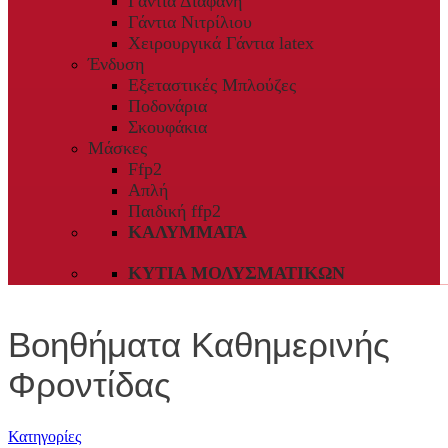
Γάντια Διαφανή
Γάντια Νιτρίλιου
Χειρουργικά Γάντια latex
Ένδυση
Εξεταστικές Μπλούζες
Ποδονάρια
Σκουφάκια
Μάσκες
Ffp2
Απλή
Παιδική ffp2
ΚΑΛΎΜΜΑΤΑ
ΚΥΤΊΑ ΜΟΛΥΣΜΑΤΙΚΏΝ
Βοηθήματα Καθημερινής
Φροντίδας
Κατηγορίες