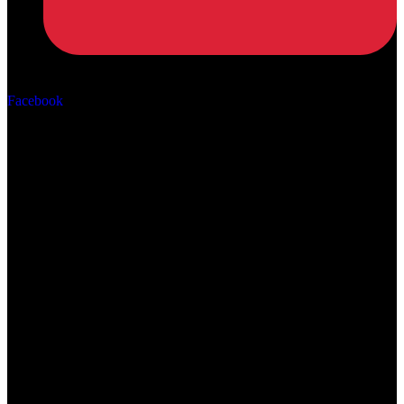
Αρ. ΓΕΜΗ: 162670506000
Facebook