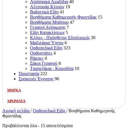
Αναπηρικά Αμαξίδια
40
Αξεσουάρ Κλινών
19
Βαδιστικά Είδη
41
Βοηθήματα Καθημερινής Φροντίδας
15
Βοηθήματα Μπάνιου
47
Γερανοί Ανύψωσης
7
Είδη Κατακλίσεων
5
Κλίνες - Πρόσθετος Εξοπλισμός
30
Μαξιλάρια Ύπνου
6
Ορθοπεδικά Είδη
323
Ορθοστάτες
4
Ράμπες
4
Σάκοι Γερανού
8
Τραπεζάκια - Κομοδίνα
10
Προστασία
222
Συσκευές Έγχυσης
96
ΜΑΡΚΑ
ΧΡΩΜΑΤΑ
Αρχική σελίδα
/
Ορθοπεδικά Είδη
/
Βοηθήματα Καθημερινής
Φροντίδας
Προβάλλονται όλα - 15 αποτελέσματα