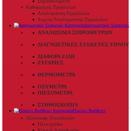
Συμπυκνωμένα
Καθαρισμός Εργαλείων
Απολύμανση Εργαλείων
Δοχεία Απολύμανσης Εργαλείων
Διαγνωστικές Συσκευές
ΑΝΑΛΏΣΙΜΑ ΣΠΙΡΟΜΈΤΡΩΝ
ΔΙΑΓΝΩΣΤΙΚΈΣ ΣΥΣΚΕΥΈΣ ΎΠΝΟΥ
ΔΙΆΦΟΡΑ ΕΊΔΗ
ΖΥΓΑΡΙΈΣ
ΘΕΡΜΌΜΕΤΡΑ
ΟΞΎΜΕΤΡΑ
ΠΙΕΣΌΜΕΤΡΑ
ΣΤΗΘΟΣΚΌΠΙΑ
Πρώτες Βοήθειες
Αξεσουάρ Απινιδωτών
Ηλεκτρόδια
Κουτιά Απινιδωτών