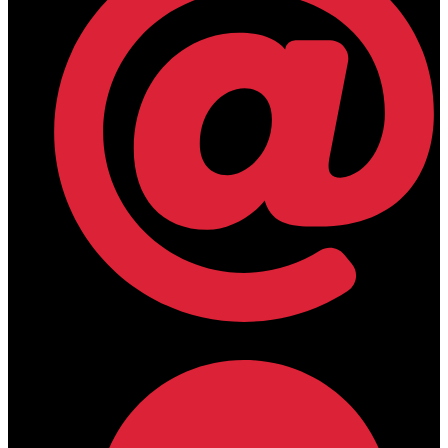
lamdamedical@outlook.com