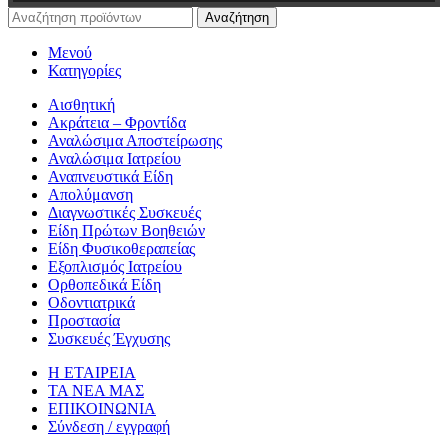
Αναζήτηση
Μενού
Κατηγορίες
Αισθητική
Ακράτεια – Φροντίδα
Αναλώσιμα Αποστείρωσης
Αναλώσιμα Ιατρείου
Αναπνευστικά Είδη
Απολύμανση
Διαγνωστικές Συσκευές
Είδη Πρώτων Βοηθειών
Είδη Φυσικοθεραπείας
Εξοπλισμός Ιατρείου
Ορθοπεδικά Είδη
Οδοντιατρικά
Προστασία
Συσκευές Έγχυσης
Η ΕΤΑΙΡΕΙΑ
ΤΑ ΝΕΑ ΜΑΣ
ΕΠΙΚΟΙΝΩΝΙΑ
Σύνδεση / εγγραφή