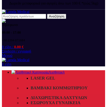
Δωρεάν μεταφορικά για αγορές άνω των 100 € *(εώς 5kg)
Αναζήτηση
09:00 - 17:00
+30 2394 071684
0
είδη
/
0.00
€
Σύνδεση / εγγραφή
Μενού
0
είδη
Αισθητική
LASER GEL
ΒΑΜΒΆΚΙ ΚΟΜΜΩΤΗΡΊΟΥ
ΔΙΑΧΩΡΙΣΤΙΚΆ ΔΑΧΤΎΛΩΝ
ΕΣΏΡΟΥΧΑ ΓΥΝΑΙΚΕΊΑ