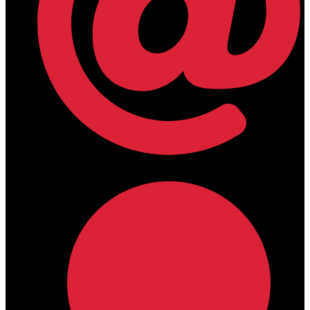
lamdamedical@outlook.com