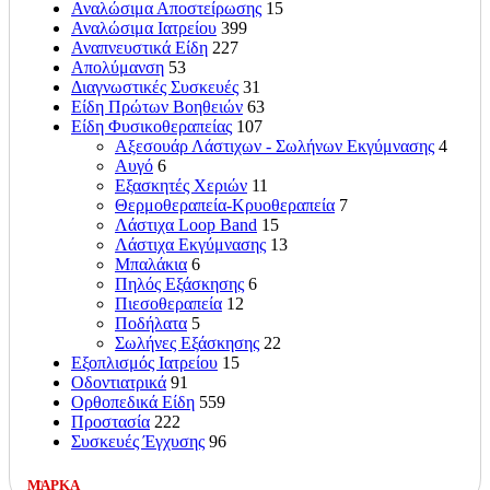
Αναλώσιμα Αποστείρωσης
15
Αναλώσιμα Ιατρείου
399
Αναπνευστικά Είδη
227
Απολύμανση
53
Διαγνωστικές Συσκευές
31
Είδη Πρώτων Βοηθειών
63
Είδη Φυσικοθεραπείας
107
Αξεσουάρ Λάστιχων - Σωλήνων Εκγύμνασης
4
Αυγό
6
Εξασκητές Χεριών
11
Θερμοθεραπεία-Κρυοθεραπεία
7
Λάστιχα Loop Band
15
Λάστιχα Εκγύμνασης
13
Μπαλάκια
6
Πηλός Εξάσκησης
6
Πιεσοθεραπεία
12
Ποδήλατα
5
Σωλήνες Εξάσκησης
22
Εξοπλισμός Ιατρείου
15
Οδοντιατρικά
91
Ορθοπεδικά Είδη
559
Προστασία
222
Συσκευές Έγχυσης
96
ΜΑΡΚΑ