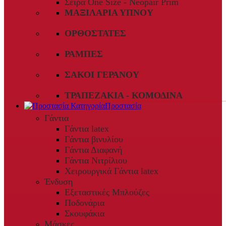
Σειρά One Size - Neopair Prim
ΜΑΞΙΛΆΡΙΑ ΎΠΝΟΥ
ΟΡΘΟΣΤΆΤΕΣ
ΡΆΜΠΕΣ
ΣΆΚΟΙ ΓΕΡΑΝΟΎ
ΤΡΑΠΕΖΆΚΙΑ - ΚΟΜΟΔΊΝΑ
Προστασία
Γάντια
Γάντια latex
Γάντια βινυλίου
Γάντια Διαφανή
Γάντια Νιτρίλιου
Χειρουργικά Γάντια latex
Ένδυση
Εξεταστικές Μπλούζες
Ποδονάρια
Σκουφάκια
Μάσκες