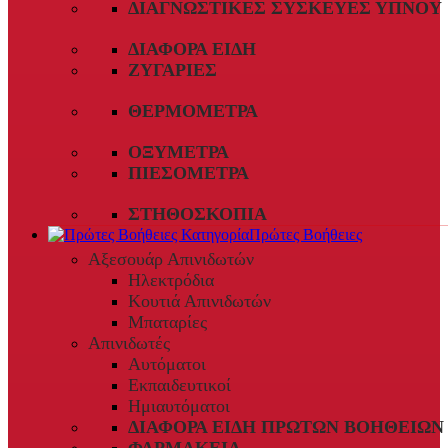
ΔΙΑΓΝΩΣΤΙΚΈΣ ΣΥΣΚΕΥΈΣ ΎΠΝΟΥ
ΔΙΆΦΟΡΑ ΕΊΔΗ
ΖΥΓΑΡΙΈΣ
ΘΕΡΜΌΜΕΤΡΑ
ΟΞΎΜΕΤΡΑ
ΠΙΕΣΌΜΕΤΡΑ
ΣΤΗΘΟΣΚΌΠΙΑ
Πρώτες Βοήθειες
Αξεσουάρ Απινιδωτών
Ηλεκτρόδια
Κουτιά Απινιδωτών
Μπαταρίες
Απινιδωτές
Αυτόματοι
Εκπαιδευτικοί
Ημιαυτόματοι
ΔΙΆΦΟΡΑ ΕΊΔΗ ΠΡΏΤΩΝ ΒΟΗΘΕΙΏΝ