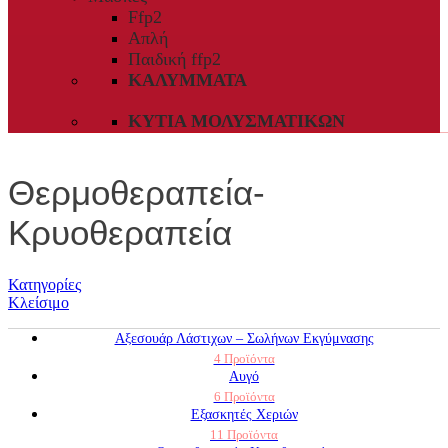
Ffp2
Απλή
Παιδική ffp2
ΚΑΛΎΜΜΑΤΑ
ΚΥΤΊΑ ΜΟΛΥΣΜΑΤΙΚΏΝ
Θερμοθεραπεία-
Κρυοθεραπεία
Κατηγορίες
Κλείσιμο
Αξεσουάρ Λάστιχων – Σωλήνων Εκγύμνασης
4 Προϊόντα
Αυγό
6 Προϊόντα
Εξασκητές Χεριών
11 Προϊόντα