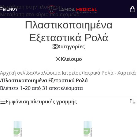
Μετάβαση στην πλοήγηση
Πιθανές παραγγελίες στο ηλεκτρονικό
ΜΕΝΟΎ
Μετάβαση στο κύριο περιεχόμενο
κατάστημα, εκείνη την περίοδο, θα
Πλαστικοποιημένα
εξυπηρετηθούν μετά τις 23/08 κατά
Εξεταστικά Ρολά
προτεραιότητα.
Κατηγορίες
Κλείσιμο
Αρχική σελίδα
/
Αναλώσιμα Ιατρείου
/
Ιατρικά Ρολά - Χαρτικά
/
Πλαστικοποιημένα Εξεταστικά Ρολά
Βλέπετε 1–20 από 31 αποτελέσματα
Εμφάνιση πλευρικής γραμμής