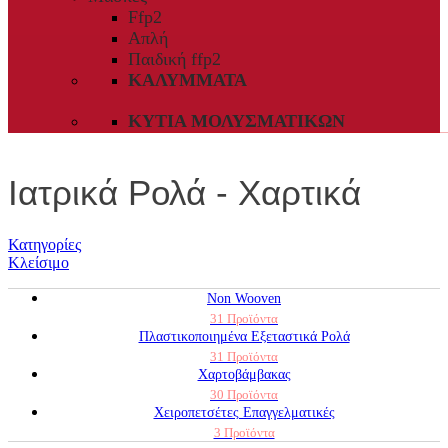
Ffp2
Απλή
Παιδική ffp2
ΚΑΛΎΜΜΑΤΑ
ΚΥΤΊΑ ΜΟΛΥΣΜΑΤΙΚΏΝ
Ιατρικά Ρολά - Χαρτικά
Κατηγορίες
Κλείσιμο
Non Wooven
31 Προϊόντα
Πλαστικοποιημένα Εξεταστικά Ρολά
31 Προϊόντα
Χαρτοβάμβακας
30 Προϊόντα
Χειροπετσέτες Επαγγελματικές
3 Προϊόντα