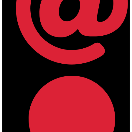
lamdamedical@outlook.com