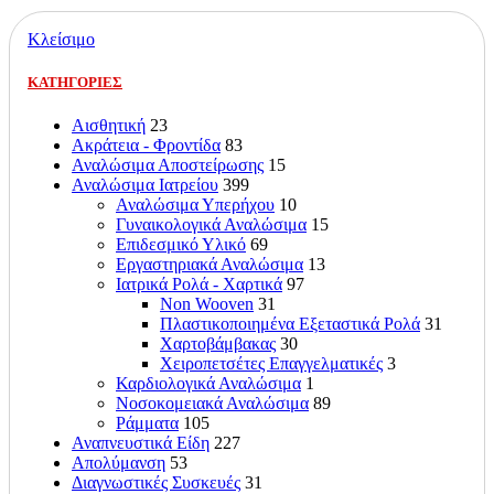
Κλείσιμο
ΚΑΤΗΓΟΡΙΕΣ
Αισθητική
23
Ακράτεια - Φροντίδα
83
Αναλώσιμα Αποστείρωσης
15
Αναλώσιμα Ιατρείου
399
Αναλώσιμα Υπερήχου
10
Γυναικολογικά Αναλώσιμα
15
Επιδεσμικό Υλικό
69
Εργαστηριακά Αναλώσιμα
13
Ιατρικά Ρολά - Χαρτικά
97
Non Wooven
31
Πλαστικοποιημένα Εξεταστικά Ρολά
31
Χαρτοβάμβακας
30
Χειροπετσέτες Επαγγελματικές
3
Καρδιολογικά Αναλώσιμα
1
Νοσοκομειακά Αναλώσιμα
89
Ράμματα
105
Αναπνευστικά Είδη
227
Απολύμανση
53
Διαγνωστικές Συσκευές
31