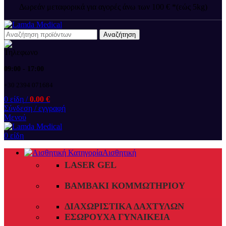
Δωρεάν μεταφορικά για αγορές άνω των 100 € *(εώς 5kg)
Αναζήτηση
09:00 - 17:00
+30 2394 071684
0
είδη
/
0.00
€
Σύνδεση / εγγραφή
Μενού
0
είδη
Αισθητική
LASER GEL
ΒΑΜΒΆΚΙ ΚΟΜΜΩΤΗΡΊΟΥ
ΔΙΑΧΩΡΙΣΤΙΚΆ ΔΑΧΤΎΛΩΝ
ΕΣΏΡΟΥΧΑ ΓΥΝΑΙΚΕΊΑ