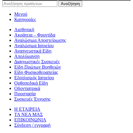
Αναζήτηση
Μενού
Κατηγορίες
Αισθητική
Ακράτεια – Φροντίδα
Αναλώσιμα Αποστείρωσης
Αναλώσιμα Ιατρείου
Αναπνευστικά Είδη
Απολύμανση
Διαγνωστικές Συσκευές
Είδη Πρώτων Βοηθειών
Είδη Φυσικοθεραπείας
Εξοπλισμός Ιατρείου
Ορθοπεδικά Είδη
Οδοντιατρικά
Προστασία
Συσκευές Έγχυσης
Η ΕΤΑΙΡΕΙΑ
ΤΑ ΝΕΑ ΜΑΣ
ΕΠΙΚΟΙΝΩΝΙΑ
Σύνδεση / εγγραφή