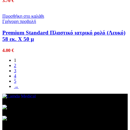
3.70
€
Προσθήκη στο καλάθι
Γρήγορη προβολή
Premium Standard Πλαστικό ιατρικό ρολό (Λευκό)
58 εκ. Χ 50 μ
4.00
€
1
2
3
4
5
→
Συμβεβλημένος Πάροχος