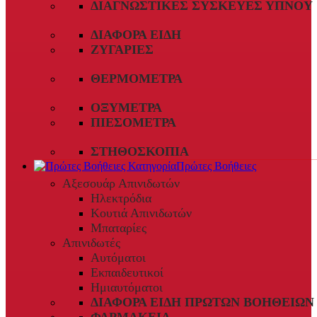
ΔΙΑΓΝΩΣΤΙΚΈΣ ΣΥΣΚΕΥΈΣ ΎΠΝΟΥ
ΔΙΆΦΟΡΑ ΕΊΔΗ
ΖΥΓΑΡΙΈΣ
ΘΕΡΜΌΜΕΤΡΑ
ΟΞΎΜΕΤΡΑ
ΠΙΕΣΌΜΕΤΡΑ
ΣΤΗΘΟΣΚΌΠΙΑ
Πρώτες Βοήθειες
Αξεσουάρ Απινιδωτών
Ηλεκτρόδια
Κουτιά Απινιδωτών
Μπαταρίες
Απινιδωτές
Αυτόματοι
Εκπαιδευτικοί
Ημιαυτόματοι
ΔΙΆΦΟΡΑ ΕΊΔΗ ΠΡΏΤΩΝ ΒΟΗΘΕΙΏΝ