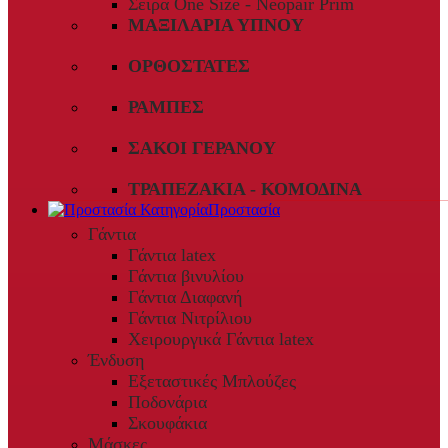
Σειρά One Size - Neopair Prim
ΜΑΞΙΛΆΡΙΑ ΎΠΝΟΥ
ΟΡΘΟΣΤΆΤΕΣ
ΡΆΜΠΕΣ
ΣΆΚΟΙ ΓΕΡΑΝΟΎ
ΤΡΑΠΕΖΆΚΙΑ - ΚΟΜΟΔΊΝΑ
Προστασία
Γάντια
Γάντια latex
Γάντια βινυλίου
Γάντια Διαφανή
Γάντια Νιτρίλιου
Χειρουργικά Γάντια latex
Ένδυση
Εξεταστικές Μπλούζες
Ποδονάρια
Σκουφάκια
Μάσκες