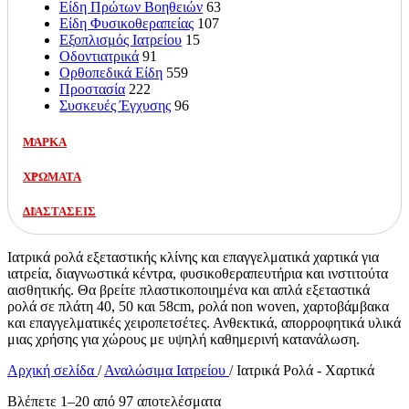
Είδη Πρώτων Βοηθειών
63
Είδη Φυσικοθεραπείας
107
Εξοπλισμός Ιατρείου
15
Οδοντιατρικά
91
Ορθοπεδικά Είδη
559
Προστασία
222
Συσκευές Έγχυσης
96
ΜΑΡΚΑ
ΧΡΩΜΑΤΑ
ΔΙΑΣΤΑΣΕΙΣ
Ιατρικά ρολά εξεταστικής κλίνης και επαγγελματικά χαρτικά για
ιατρεία, διαγνωστικά κέντρα, φυσικοθεραπευτήρια και ινστιτούτα
αισθητικής. Θα βρείτε πλαστικοποιημένα και απλά εξεταστικά
ρολά σε πλάτη 40, 50 και 58cm, ρολά non woven, χαρτοβάμβακα
και επαγγελματικές χειροπετσέτες. Ανθεκτικά, απορροφητικά υλικά
μιας χρήσης για χώρους με υψηλή καθημερινή κατανάλωση.
Αρχική σελίδα
/
Αναλώσιμα Ιατρείου
/
Ιατρικά Ρολά - Χαρτικά
Βλέπετε 1–20 από 97 αποτελέσματα