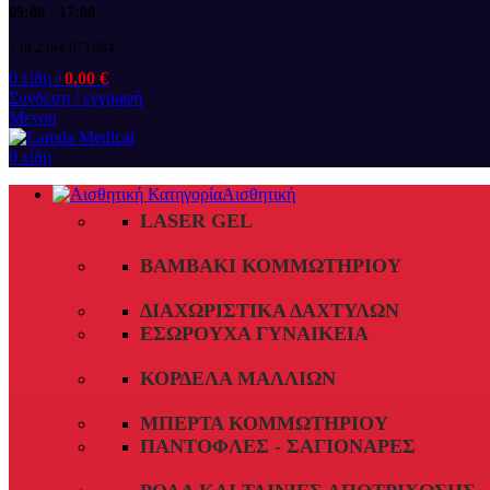
09:00 - 17:00
+30 2394 071684
0
είδη
/
0.00
€
Σύνδεση / εγγραφή
Μενού
0
είδη
Αισθητική
LASER GEL
ΒΑΜΒΆΚΙ ΚΟΜΜΩΤΗΡΊΟΥ
ΔΙΑΧΩΡΙΣΤΙΚΆ ΔΑΧΤΎΛΩΝ
ΕΣΏΡΟΥΧΑ ΓΥΝΑΙΚΕΊΑ
ΚΟΡΔΈΛΑ ΜΑΛΛΙΏΝ
ΜΠΈΡΤΑ ΚΟΜΜΩΤΗΡΊΟΥ
ΠΑΝΤΌΦΛΕΣ - ΣΑΓΙΟΝΆΡΕΣ