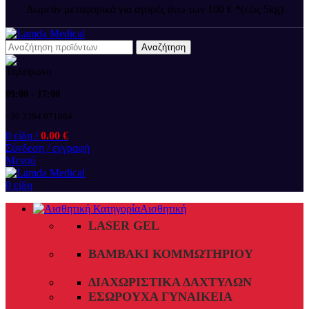
Δωρεάν μεταφορικά για αγορές άνω των 100 € *(εώς 5kg)
Αναζήτηση
09:00 - 17:00
+30 2394 071684
0
είδη
/
0.00
€
Σύνδεση / εγγραφή
Μενού
0
είδη
Αισθητική
LASER GEL
ΒΑΜΒΆΚΙ ΚΟΜΜΩΤΗΡΊΟΥ
ΔΙΑΧΩΡΙΣΤΙΚΆ ΔΑΧΤΎΛΩΝ
ΕΣΏΡΟΥΧΑ ΓΥΝΑΙΚΕΊΑ