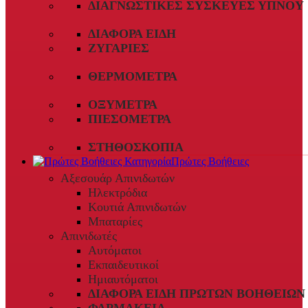
ΔΙΑΓΝΩΣΤΙΚΈΣ ΣΥΣΚΕΥΈΣ ΎΠΝΟΥ
ΔΙΆΦΟΡΑ ΕΊΔΗ
ΖΥΓΑΡΙΈΣ
ΘΕΡΜΌΜΕΤΡΑ
ΟΞΎΜΕΤΡΑ
ΠΙΕΣΌΜΕΤΡΑ
ΣΤΗΘΟΣΚΌΠΙΑ
Πρώτες Βοήθειες
Αξεσουάρ Απινιδωτών
Ηλεκτρόδια
Κουτιά Απινιδωτών
Μπαταρίες
Απινιδωτές
Αυτόματοι
Εκπαιδευτικοί
Ημιαυτόματοι
ΔΙΆΦΟΡΑ ΕΊΔΗ ΠΡΏΤΩΝ ΒΟΗΘΕΙΏΝ