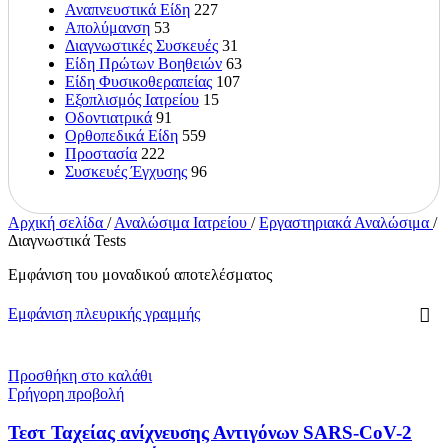
Αναπνευστικά Είδη
227
Απολύμανση
53
Διαγνωστικές Συσκευές
31
Είδη Πρώτων Βοηθειών
63
Είδη Φυσικοθεραπείας
107
Εξοπλισμός Ιατρείου
15
Οδοντιατρικά
91
Ορθοπεδικά Είδη
559
Προστασία
222
Συσκευές Έγχυσης
96
Αρχική σελίδα
/
Αναλώσιμα Ιατρείου
/
Εργαστηριακά Αναλώσιμα
/
Διαγνωστικά Tests
Εμφάνιση του μοναδικού αποτελέσματος
Εμφάνιση πλευρικής γραμμής
Προσθήκη στο καλάθι
Γρήγορη προβολή
Τεστ Ταχείας ανίχνευσης Αντιγόνων SARS-CoV-2