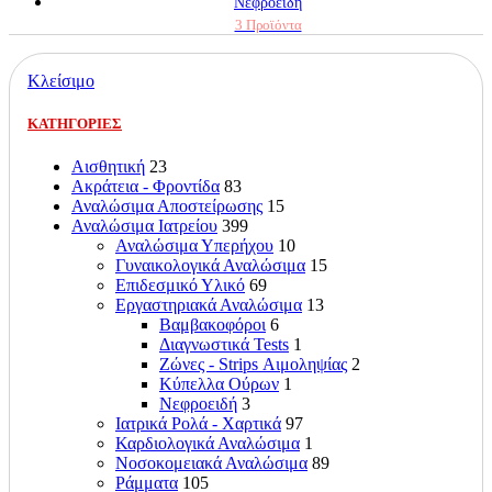
Νεφροειδή
3 Προϊόντα
Κλείσιμο
ΚΑΤΗΓΟΡΙΕΣ
Αισθητική
23
Ακράτεια - Φροντίδα
83
Αναλώσιμα Αποστείρωσης
15
Αναλώσιμα Ιατρείου
399
Αναλώσιμα Υπερήχου
10
Γυναικολογικά Αναλώσιμα
15
Επιδεσμικό Υλικό
69
Εργαστηριακά Αναλώσιμα
13
Βαμβακοφόροι
6
Διαγνωστικά Tests
1
Ζώνες - Strips Αιμοληψίας
2
Κύπελλα Ούρων
1
Νεφροειδή
3
Ιατρικά Ρολά - Χαρτικά
97
Καρδιολογικά Αναλώσιμα
1
Νοσοκομειακά Αναλώσιμα
89
Ράμματα
105