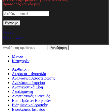
προσφορές και νέα μας.
Όροι &
Προϋποθέσεις
Αναζήτηση
Μενού
Κατηγορίες
Αισθητική
Ακράτεια – Φροντίδα
Αναλώσιμα Αποστείρωσης
Αναλώσιμα Ιατρείου
Αναπνευστικά Είδη
Απολύμανση
Διαγνωστικές Συσκευές
Είδη Πρώτων Βοηθειών
Είδη Φυσικοθεραπείας
Εξοπλισμός Ιατρείου