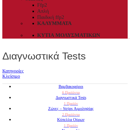
Ffp2
Απλή
Παιδική ffp2
ΚΑΛΎΜΜΑΤΑ
ΚΥΤΊΑ ΜΟΛΥΣΜΑΤΙΚΏΝ
Διαγνωστικά Tests
Κατηγορίες
Κλείσιμο
Βαμβακοφόροι
6 Προϊόντα
Διαγνωστικά Tests
1 Προϊόν
Ζώνες – Strips Αιμοληψίας
2 Προϊόντα
Κύπελλα Ούρων
1 Προϊόν