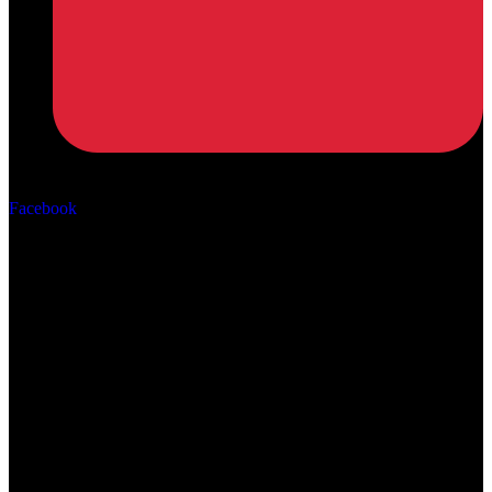
Αρ. ΓΕΜΗ: 162670506000
Facebook