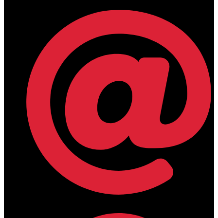
lamdamedical@outlook.com