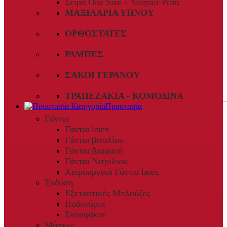
Σειρά One Size - Neopair Prim
ΜΑΞΙΛΆΡΙΑ ΎΠΝΟΥ
ΟΡΘΟΣΤΆΤΕΣ
ΡΆΜΠΕΣ
ΣΆΚΟΙ ΓΕΡΑΝΟΎ
ΤΡΑΠΕΖΆΚΙΑ - ΚΟΜΟΔΊΝΑ
Προστασία
Γάντια
Γάντια latex
Γάντια βινυλίου
Γάντια Διαφανή
Γάντια Νιτρίλιου
Χειρουργικά Γάντια latex
Ένδυση
Εξεταστικές Μπλούζες
Ποδονάρια
Σκουφάκια
Μάσκες