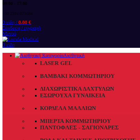
09:00 - 17:00
+30 2394 071684
0
είδη
/
0.00
€
Σύνδεση / εγγραφή
Μενού
0
είδη
Αισθητική
LASER GEL
ΒΑΜΒΆΚΙ ΚΟΜΜΩΤΗΡΊΟΥ
ΔΙΑΧΩΡΙΣΤΙΚΆ ΔΑΧΤΎΛΩΝ
ΕΣΏΡΟΥΧΑ ΓΥΝΑΙΚΕΊΑ
ΚΟΡΔΈΛΑ ΜΑΛΛΙΏΝ
ΜΠΈΡΤΑ ΚΟΜΜΩΤΗΡΊΟΥ
ΠΑΝΤΌΦΛΕΣ - ΣΑΓΙΟΝΆΡΕΣ