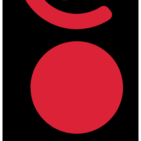
lamdamedical@outlook.com