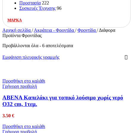
Προστασία
222
Συσκευές Έγχυσης
96
ΜΑΡΚΑ
Αρχική σελίδα
/
Ακράτεια - Φροντίδα
/
Φροντίδα
/
Διάφορα
Προϊόντα Φροντίδας
Προβάλλονται όλα - 6 αποτελέσματα
Εμφάνιση πλευρικής γραμμής
Προσθήκη στο καλάθι
Γρήγορη προβολή
ABENA Καπελάκι για τοπικό λούσιμο χωρίς νερό
O32 cm, 1τεμ.
3.50
€
Προσθήκη στο καλάθι
Γρήγορη προβολή