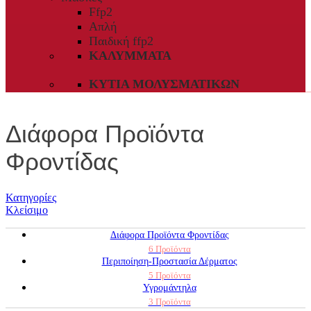
Ffp2
Απλή
Παιδική ffp2
ΚΑΛΎΜΜΑΤΑ
ΚΥΤΊΑ ΜΟΛΥΣΜΑΤΙΚΏΝ
Διάφορα Προϊόντα
Φροντίδας
Κατηγορίες
Κλείσιμο
Διάφορα Προϊόντα Φροντίδας
6 Προϊόντα
Περιποίηση-Προστασία Δέρματος
5 Προϊόντα
Υγρομάντηλα
3 Προϊόντα