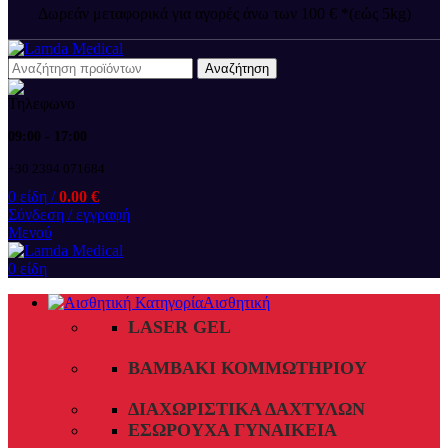
Δωρεάν μεταφορικά για αγορές άνω των 100 € *(εώς 5kg)
Αναζήτηση
09:00 - 17:00
+30 2394 071684
0
είδη
/
0.00
€
Σύνδεση / εγγραφή
Μενού
0
είδη
Αισθητική
LASER GEL
ΒΑΜΒΆΚΙ ΚΟΜΜΩΤΗΡΊΟΥ
ΔΙΑΧΩΡΙΣΤΙΚΆ ΔΑΧΤΎΛΩΝ
ΕΣΏΡΟΥΧΑ ΓΥΝΑΙΚΕΊΑ