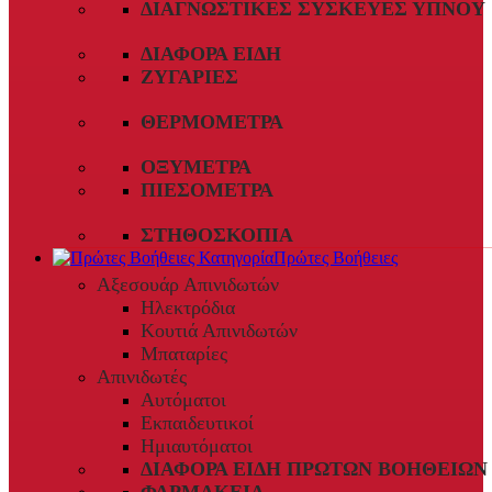
ΔΙΑΓΝΩΣΤΙΚΈΣ ΣΥΣΚΕΥΈΣ ΎΠΝΟΥ
ΔΙΆΦΟΡΑ ΕΊΔΗ
ΖΥΓΑΡΙΈΣ
ΘΕΡΜΌΜΕΤΡΑ
ΟΞΎΜΕΤΡΑ
ΠΙΕΣΌΜΕΤΡΑ
ΣΤΗΘΟΣΚΌΠΙΑ
Πρώτες Βοήθειες
Αξεσουάρ Απινιδωτών
Ηλεκτρόδια
Κουτιά Απινιδωτών
Μπαταρίες
Απινιδωτές
Αυτόματοι
Εκπαιδευτικοί
Ημιαυτόματοι
ΔΙΆΦΟΡΑ ΕΊΔΗ ΠΡΏΤΩΝ ΒΟΗΘΕΙΏΝ