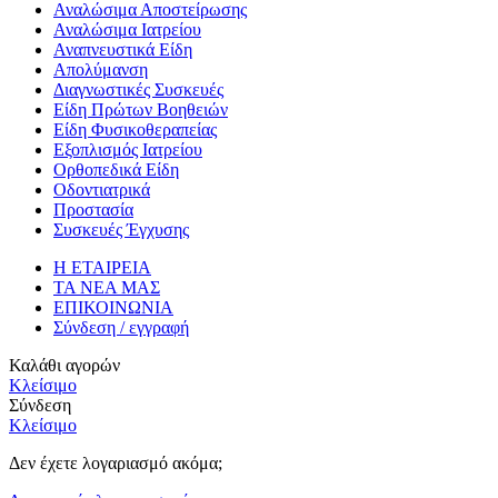
Αναλώσιμα Αποστείρωσης
Αναλώσιμα Ιατρείου
Αναπνευστικά Είδη
Απολύμανση
Διαγνωστικές Συσκευές
Είδη Πρώτων Βοηθειών
Είδη Φυσικοθεραπείας
Εξοπλισμός Ιατρείου
Ορθοπεδικά Είδη
Οδοντιατρικά
Προστασία
Συσκευές Έγχυσης
Η ΕΤΑΙΡΕΙΑ
ΤΑ ΝΕΑ ΜΑΣ
ΕΠΙΚΟΙΝΩΝΙΑ
Σύνδεση / εγγραφή
Καλάθι αγορών
Κλείσιμο
Σύνδεση
Κλείσιμο
Δεν έχετε λογαριασμό ακόμα;