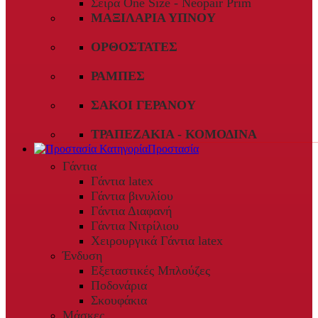
Σειρά One Size - Neopair Prim
ΜΑΞΙΛΆΡΙΑ ΎΠΝΟΥ
ΟΡΘΟΣΤΆΤΕΣ
ΡΆΜΠΕΣ
ΣΆΚΟΙ ΓΕΡΑΝΟΎ
ΤΡΑΠΕΖΆΚΙΑ - ΚΟΜΟΔΊΝΑ
Προστασία
Γάντια
Γάντια latex
Γάντια βινυλίου
Γάντια Διαφανή
Γάντια Νιτρίλιου
Χειρουργικά Γάντια latex
Ένδυση
Εξεταστικές Μπλούζες
Ποδονάρια
Σκουφάκια
Μάσκες