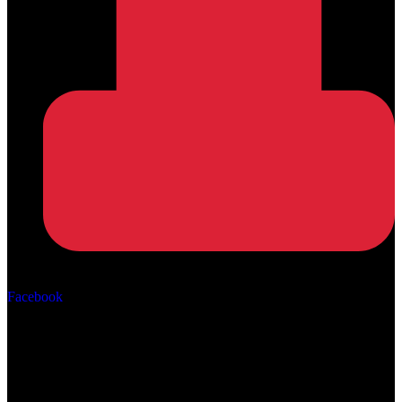
Αρ. ΓΕΜΗ: 162670506000
Facebook