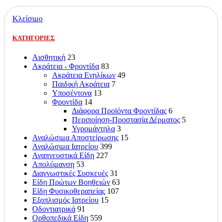
Κλείσιμο
ΚΑΤΗΓΟΡΙΕΣ
Αισθητική
23
Ακράτεια - Φροντίδα
83
Ακράτεια Ενηλίκων
49
Παιδική Ακράτεια
7
Υποσέντονα
13
Φροντίδα
14
Διάφορα Προϊόντα Φροντίδας
6
Περιποίηση-Προστασία Δέρματος
5
Υγρομάντηλα
3
Αναλώσιμα Αποστείρωσης
15
Αναλώσιμα Ιατρείου
399
Αναπνευστικά Είδη
227
Απολύμανση
53
Διαγνωστικές Συσκευές
31
Είδη Πρώτων Βοηθειών
63
Είδη Φυσικοθεραπείας
107
Εξοπλισμός Ιατρείου
15
Οδοντιατρικά
91
Ορθοπεδικά Είδη
559