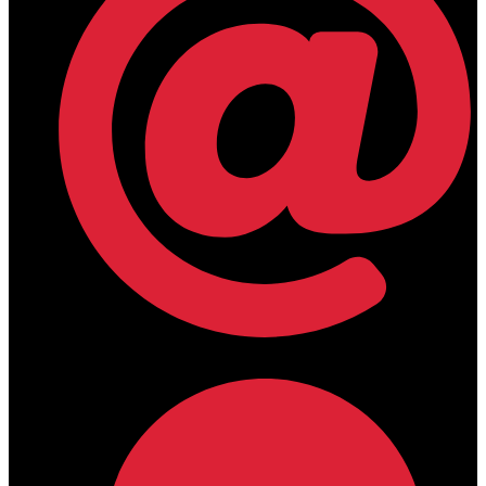
lamdamedical@outlook.com