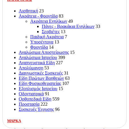
Αισθητική
23
Ακράτεια - Φροντίδα
83
Ακράτεια Ενηλίκων
49
Πάνες - Βρακάκια Ενηλίκων
33
Σερβιέτες
13
Παιδική Ακράτεια
7
Υποσέντονα
13
Φροντίδα
14
Αναλώσιμα Αποστείρωσης
15
Αναλώσιμα Ιατρείου
399
Αναπνευστικά Είδη
227
Απολύμανση
53
Διαγνωστικές Συσκευές
31
Είδη Πρώτων Βοηθειών
63
Είδη Φυσικοθεραπείας
107
Εξοπλισμός Ιατρείου
15
Οδοντιατρικά
91
Ορθοπεδικά Είδη
559
Προστασία
222
Συσκευές Έγχυσης
96
ΜΑΡΚΑ