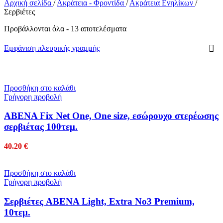
Αρχική σελίδα
/
Ακράτεια - Φροντίδα
/
Ακράτεια Ενηλίκων
/
Σερβιέτες
Προβάλλονται όλα - 13 αποτελέσματα
Εμφάνιση πλευρικής γραμμής
Προσθήκη στο καλάθι
Γρήγορη προβολή
ABENA Fix Net One, One size, εσώρουχο στερέωσης
σερβιέτας 100τεμ.
40.20
€
Προσθήκη στο καλάθι
Γρήγορη προβολή
Σερβιέτες ABENA Light, Extra No3 Premium,
10τεμ.