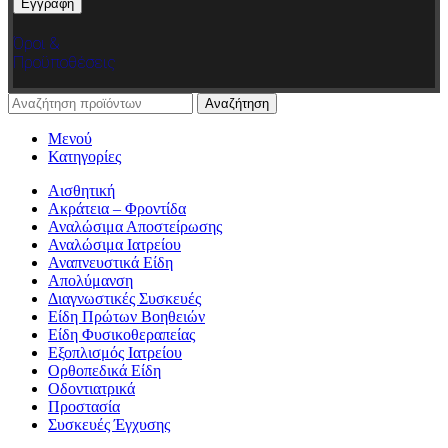
Όροι &
Προϋποθέσεις
Αναζήτηση
Μενού
Κατηγορίες
Αισθητική
Ακράτεια – Φροντίδα
Αναλώσιμα Αποστείρωσης
Αναλώσιμα Ιατρείου
Αναπνευστικά Είδη
Απολύμανση
Διαγνωστικές Συσκευές
Είδη Πρώτων Βοηθειών
Είδη Φυσικοθεραπείας
Εξοπλισμός Ιατρείου
Ορθοπεδικά Είδη
Οδοντιατρικά
Προστασία
Συσκευές Έγχυσης