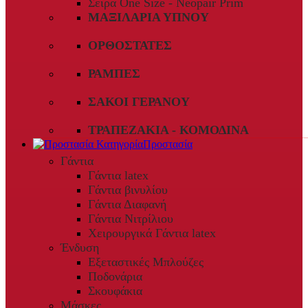
Σειρά One Size - Neopair Prim
ΜΑΞΙΛΆΡΙΑ ΎΠΝΟΥ
ΟΡΘΟΣΤΆΤΕΣ
ΡΆΜΠΕΣ
ΣΆΚΟΙ ΓΕΡΑΝΟΎ
ΤΡΑΠΕΖΆΚΙΑ - ΚΟΜΟΔΊΝΑ
Προστασία
Γάντια
Γάντια latex
Γάντια βινυλίου
Γάντια Διαφανή
Γάντια Νιτρίλιου
Χειρουργικά Γάντια latex
Ένδυση
Εξεταστικές Μπλούζες
Ποδονάρια
Σκουφάκια
Μάσκες