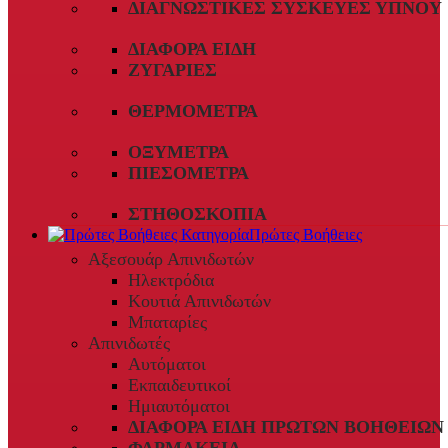
ΔΙΑΓΝΩΣΤΙΚΈΣ ΣΥΣΚΕΥΈΣ ΎΠΝΟΥ
ΔΙΆΦΟΡΑ ΕΊΔΗ
ΖΥΓΑΡΙΈΣ
ΘΕΡΜΌΜΕΤΡΑ
ΟΞΎΜΕΤΡΑ
ΠΙΕΣΌΜΕΤΡΑ
ΣΤΗΘΟΣΚΌΠΙΑ
Πρώτες Βοήθειες
Αξεσουάρ Απινιδωτών
Ηλεκτρόδια
Κουτιά Απινιδωτών
Μπαταρίες
Απινιδωτές
Αυτόματοι
Εκπαιδευτικοί
Ημιαυτόματοι
ΔΙΆΦΟΡΑ ΕΊΔΗ ΠΡΏΤΩΝ ΒΟΗΘΕΙΏΝ