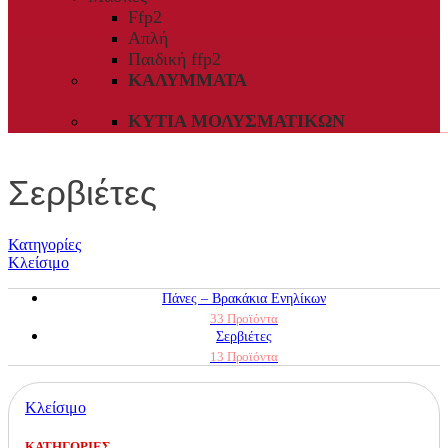
Ffp2
Απλή
Παιδική ffp2
ΚΑΛΎΜΜΑΤΑ
ΚΥΤΊΑ ΜΟΛΥΣΜΑΤΙΚΏΝ
Σερβιέτες
Κατηγορίες
Κλείσιμο
Πάνες – Βρακάκια Ενηλίκων
33 Προϊόντα
Σερβιέτες
13 Προϊόντα
Κλείσιμο
ΚΑΤΗΓΟΡΙΕΣ