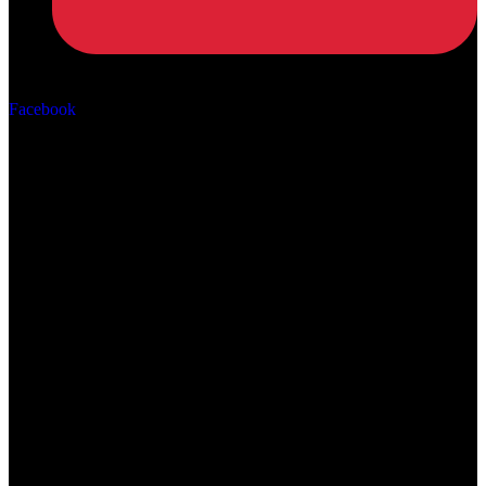
Αρ. ΓΕΜΗ: 162670506000
Facebook