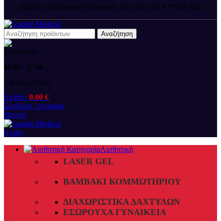
Δωρεάν μεταφορικά για αγορές άνω των 100 € *(εώς 5kg)
Αναζήτηση
09:00 - 17:00
+30 2394 071684
0
είδη
/
0.00
€
Σύνδεση / εγγραφή
Μενού
0
είδη
Αισθητική
LASER GEL
ΒΑΜΒΆΚΙ ΚΟΜΜΩΤΗΡΊΟΥ
ΔΙΑΧΩΡΙΣΤΙΚΆ ΔΑΧΤΎΛΩΝ
ΕΣΏΡΟΥΧΑ ΓΥΝΑΙΚΕΊΑ