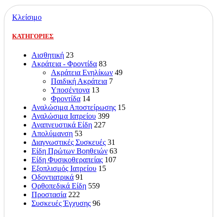
Κλείσιμο
ΚΑΤΗΓΟΡΙΕΣ
Αισθητική
23
Ακράτεια - Φροντίδα
83
Ακράτεια Ενηλίκων
49
Παιδική Ακράτεια
7
Υποσέντονα
13
Φροντίδα
14
Αναλώσιμα Αποστείρωσης
15
Αναλώσιμα Ιατρείου
399
Αναπνευστικά Είδη
227
Απολύμανση
53
Διαγνωστικές Συσκευές
31
Είδη Πρώτων Βοηθειών
63
Είδη Φυσικοθεραπείας
107
Εξοπλισμός Ιατρείου
15
Οδοντιατρικά
91
Ορθοπεδικά Είδη
559
Προστασία
222
Συσκευές Έγχυσης
96