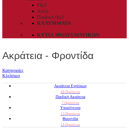
Ffp2
Απλή
Παιδική ffp2
ΚΑΛΎΜΜΑΤΑ
ΚΥΤΊΑ ΜΟΛΥΣΜΑΤΙΚΏΝ
Ακράτεια - Φροντίδα
Κατηγορίες
Κλείσιμο
Ακράτεια Ενηλίκων
49 Προϊόντα
Παιδική Ακράτεια
7 Προϊόντα
Υποσέντονα
13 Προϊόντα
Φροντίδα
14 Προϊόντα