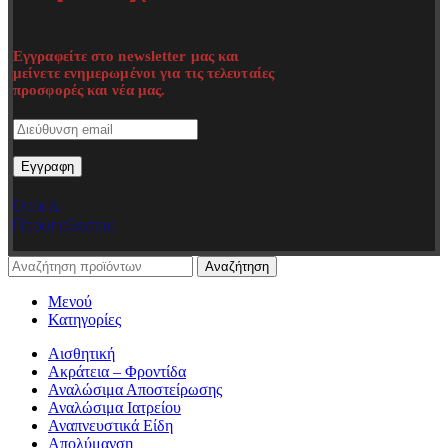
Εγγραφείτε στο newsletter μας και
μείνετε ενημερωμένοι για τις τελευταίες
προσφορές και νέα μας.
Όροι &
Προϋποθέσεις
Αναζήτηση
Μενού
Κατηγορίες
Αισθητική
Ακράτεια – Φροντίδα
Αναλώσιμα Αποστείρωσης
Αναλώσιμα Ιατρείου
Αναπνευστικά Είδη
Απολύμανση