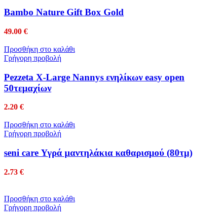
Bambo Nature Gift Box Gold
49.00
€
Προσθήκη στο καλάθι
Γρήγορη προβολή
Pezzeta X-Large Nannys ενηλίκων easy open
50τεμαχίων
2.20
€
Προσθήκη στο καλάθι
Γρήγορη προβολή
seni care Υγρά μαντηλάκια καθαρισμού (80τμ)
2.73
€
Προσθήκη στο καλάθι
Γρήγορη προβολή