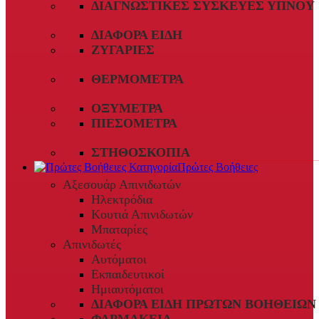
ΔΙΑΓΝΩΣΤΙΚΈΣ ΣΥΣΚΕΥΈΣ ΎΠΝΟΥ
ΔΙΆΦΟΡΑ ΕΊΔΗ
ΖΥΓΑΡΙΈΣ
ΘΕΡΜΌΜΕΤΡΑ
ΟΞΎΜΕΤΡΑ
ΠΙΕΣΌΜΕΤΡΑ
ΣΤΗΘΟΣΚΌΠΙΑ
Πρώτες Βοήθειες
Αξεσουάρ Απινιδωτών
Ηλεκτρόδια
Κουτιά Απινιδωτών
Μπαταρίες
Απινιδωτές
Αυτόματοι
Εκπαιδευτικοί
Ημιαυτόματοι
ΔΙΆΦΟΡΑ ΕΊΔΗ ΠΡΏΤΩΝ ΒΟΗΘΕΙΏΝ