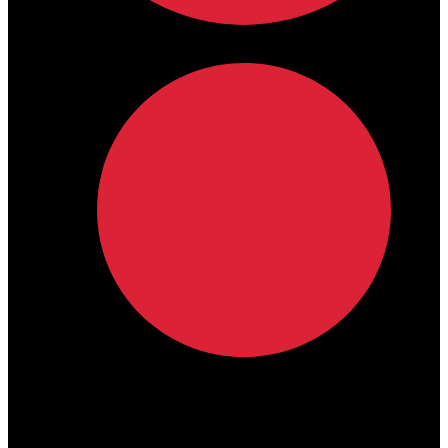
lamdamedical@outlook.com