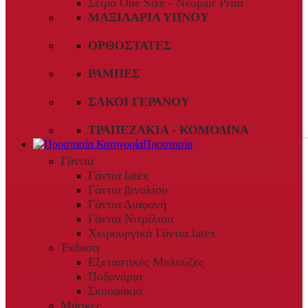
Σειρά One Size - Neopair Prim
ΜΑΞΙΛΆΡΙΑ ΎΠΝΟΥ
ΟΡΘΟΣΤΆΤΕΣ
ΡΆΜΠΕΣ
ΣΆΚΟΙ ΓΕΡΑΝΟΎ
ΤΡΑΠΕΖΆΚΙΑ - ΚΟΜΟΔΊΝΑ
Προστασία
Γάντια
Γάντια latex
Γάντια βινυλίου
Γάντια Διαφανή
Γάντια Νιτρίλιου
Χειρουργικά Γάντια latex
Ένδυση
Εξεταστικές Μπλούζες
Ποδονάρια
Σκουφάκια
Μάσκες