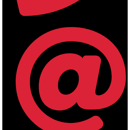
+30 2394 071684