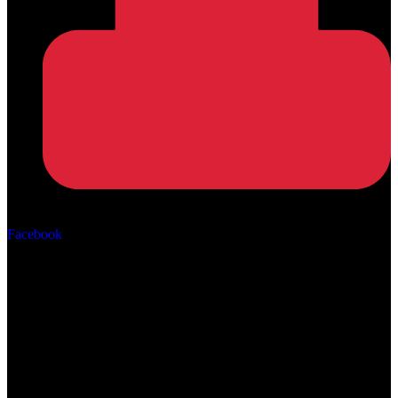
Αρ. ΓΕΜΗ: 162670506000
Facebook