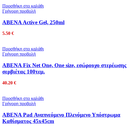
Προσθήκη στο καλάθι
Γρήγορη προβολή
ABENA Active Gel, 250ml
5.50
€
Προσθήκη στο καλάθι
Γρήγορη προβολή
ABENA Fix Net One, One size, εσώρουχο στερέωσης
σερβιέτας 100τεμ.
40.20
€
Προσθήκη στο καλάθι
Γρήγορη προβολή
ABENA Pad Αναπνεόμενο Πλενόμενο Υπόστρωμα
Καθίσματος 45x45cm