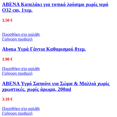
ABENA Καπελάκι για τοπικό λούσιμο χωρίς νερό
O32 cm, 1τεμ.
3.50
€
Προσθήκη στο καλάθι
Γρήγορη προβολή
Abena Υγρά Γάντια Καθαρισμού 8τεμ.
1.90
€
Προσθήκη στο καλάθι
Γρήγορη προβολή
ABENA Υγρό Σαπούνι για Σώμα & Μαλλιά χωρίς
χρωστικές, χωρίς άρωμα, 200ml
3.10
€
Προσθήκη στο καλάθι
Γρήγορη προβολή