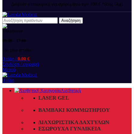
Δωρεάν μεταφορικά για αγορές άνω των 100 € *(εώς 5kg)
Αναζήτηση
09:00 - 17:00
+30 2394 071684
0
είδη
/
0.00
€
Σύνδεση / εγγραφή
Μενού
0
είδη
Αισθητική
LASER GEL
ΒΑΜΒΆΚΙ ΚΟΜΜΩΤΗΡΊΟΥ
ΔΙΑΧΩΡΙΣΤΙΚΆ ΔΑΧΤΎΛΩΝ
ΕΣΏΡΟΥΧΑ ΓΥΝΑΙΚΕΊΑ