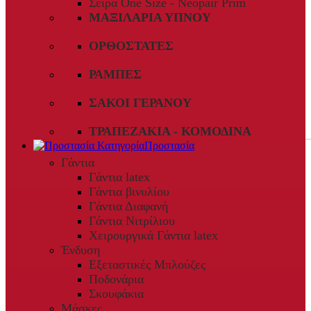
Σειρά One Size - Neopair Prim
ΜΑΞΙΛΆΡΙΑ ΎΠΝΟΥ
ΟΡΘΟΣΤΆΤΕΣ
ΡΆΜΠΕΣ
ΣΆΚΟΙ ΓΕΡΑΝΟΎ
ΤΡΑΠΕΖΆΚΙΑ - ΚΟΜΟΔΊΝΑ
Προστασία
Γάντια
Γάντια latex
Γάντια βινυλίου
Γάντια Διαφανή
Γάντια Νιτρίλιου
Χειρουργικά Γάντια latex
Ένδυση
Εξεταστικές Μπλούζες
Ποδονάρια
Σκουφάκια
Μάσκες