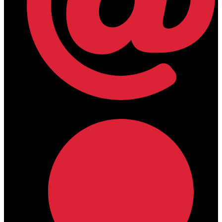
lamdamedical@outlook.com