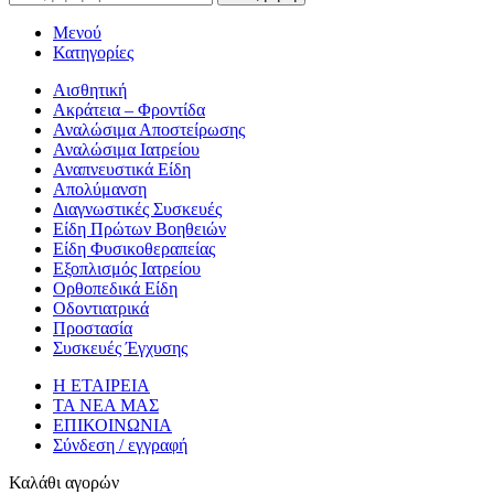
Μενού
Κατηγορίες
Αισθητική
Ακράτεια – Φροντίδα
Αναλώσιμα Αποστείρωσης
Αναλώσιμα Ιατρείου
Αναπνευστικά Είδη
Απολύμανση
Διαγνωστικές Συσκευές
Είδη Πρώτων Βοηθειών
Είδη Φυσικοθεραπείας
Εξοπλισμός Ιατρείου
Ορθοπεδικά Είδη
Οδοντιατρικά
Προστασία
Συσκευές Έγχυσης
Η ΕΤΑΙΡΕΙΑ
ΤΑ ΝΕΑ ΜΑΣ
ΕΠΙΚΟΙΝΩΝΙΑ
Σύνδεση / εγγραφή
Καλάθι αγορών