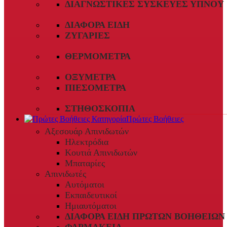
ΔΙΑΓΝΩΣΤΙΚΈΣ ΣΥΣΚΕΥΈΣ ΎΠΝΟΥ
ΔΙΆΦΟΡΑ ΕΊΔΗ
ΖΥΓΑΡΙΈΣ
ΘΕΡΜΌΜΕΤΡΑ
ΟΞΎΜΕΤΡΑ
ΠΙΕΣΌΜΕΤΡΑ
ΣΤΗΘΟΣΚΌΠΙΑ
Πρώτες Βοήθειες
Αξεσουάρ Απινιδωτών
Ηλεκτρόδια
Κουτιά Απινιδωτών
Μπαταρίες
Απινιδωτές
Αυτόματοι
Εκπαιδευτικοί
Ημιαυτόματοι
ΔΙΆΦΟΡΑ ΕΊΔΗ ΠΡΏΤΩΝ ΒΟΗΘΕΙΏΝ