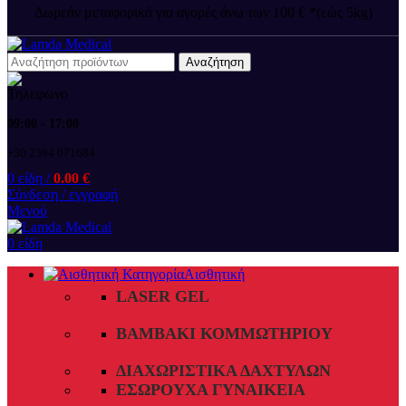
Δωρεάν μεταφορικά για αγορές άνω των 100 € *(εώς 5kg)
Αναζήτηση
09:00 - 17:00
+30 2394 071684
0
είδη
/
0.00
€
Σύνδεση / εγγραφή
Μενού
0
είδη
Αισθητική
LASER GEL
ΒΑΜΒΆΚΙ ΚΟΜΜΩΤΗΡΊΟΥ
ΔΙΑΧΩΡΙΣΤΙΚΆ ΔΑΧΤΎΛΩΝ
ΕΣΏΡΟΥΧΑ ΓΥΝΑΙΚΕΊΑ