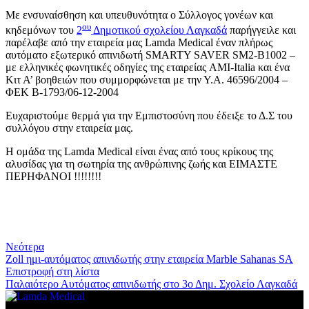
Με ενσυναίσθηση και υπευθυνότητα ο Σύλλογος γονέων και
ου
κηδεμόνων του
2
Δημοτικού σχολείου Λαγκαδά
παρήγγειλε και
παρέλαβε από την εταιρεία μας Lamda Medical έναν πλήρως
αυτόματο εξωτερικό απινιδωτή SMARTY SAVER SM2-B1002 –
με ελληνικές φωνητικές οδηγίες της εταιρείας AMI-Italia και ένα
Κιτ Α’ βοηθειών που συμμορφώνεται με την Υ.Α. 46596/2004 –
ΦΕΚ Β-1793/06-12-2004
Ευχαριστούμε θερμά για την Εμπιστοσύνη που έδειξε το Δ.Σ του
συλλόγου στην εταιρεία μας.
Η ομάδα της Lamda Medical είναι ένας από τους κρίκους της
αλυσίδας για τη σωτηρία της ανθρώπινης ζωής και ΕΙΜΑΣΤΕ
ΠΕΡΗΦΑΝΟΙ !!!!!!!!
Νεότερα
Ζoll ημι-αυτόματος απινιδωτής στην εταιρεία Marble Sahanas SA
Επιστροφή στη λίστα
Παλαιότερο
Αυτόματος απινιδωτής στο 3ο Δημ. Σχολείο Λαγκαδά