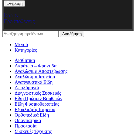
Όροι &
Προϋποθέσεις
Αναζήτηση
Μενού
Κατηγορίες
Αισθητική
Ακράτεια – Φροντίδα
Αναλώσιμα Αποστείρωσης
Αναλώσιμα Ιατρείου
Αναπνευστικά Είδη
Απολύμανση
Διαγνωστικές Συσκευές
Είδη Πρώτων Βοηθειών
Είδη Φυσικοθεραπείας
Εξοπλισμός Ιατρείου
Ορθοπεδικά Είδη
Οδοντιατρικά
Προστασία
Συσκευές Έγχυσης