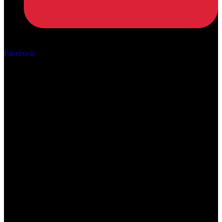
Αρ. ΓΕΜΗ: 162670506000
Facebook