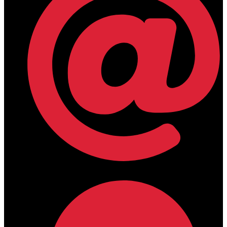
lamdamedical@outlook.com