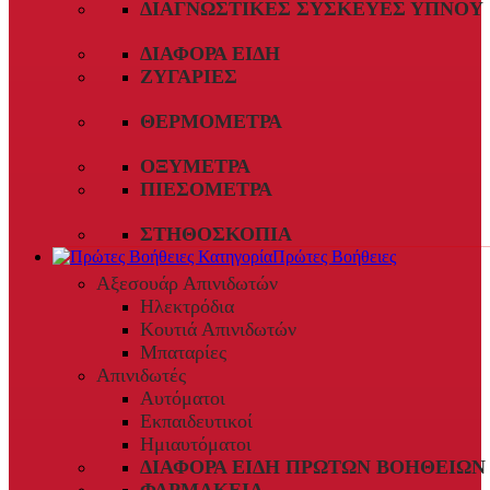
ΔΙΑΓΝΩΣΤΙΚΈΣ ΣΥΣΚΕΥΈΣ ΎΠΝΟΥ
ΔΙΆΦΟΡΑ ΕΊΔΗ
ΖΥΓΑΡΙΈΣ
ΘΕΡΜΌΜΕΤΡΑ
ΟΞΎΜΕΤΡΑ
ΠΙΕΣΌΜΕΤΡΑ
ΣΤΗΘΟΣΚΌΠΙΑ
Πρώτες Βοήθειες
Αξεσουάρ Απινιδωτών
Ηλεκτρόδια
Κουτιά Απινιδωτών
Μπαταρίες
Απινιδωτές
Αυτόματοι
Εκπαιδευτικοί
Ημιαυτόματοι
ΔΙΆΦΟΡΑ ΕΊΔΗ ΠΡΏΤΩΝ ΒΟΗΘΕΙΏΝ