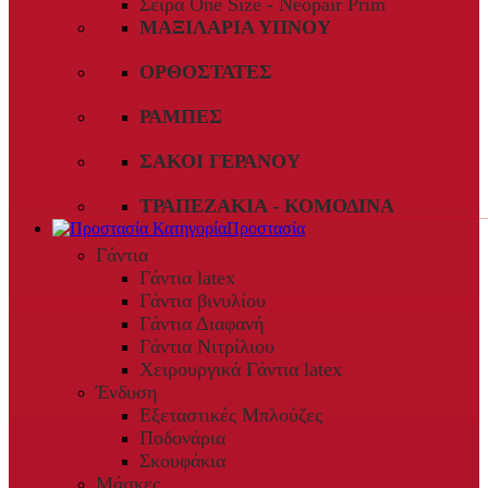
Σειρά One Size - Neopair Prim
ΜΑΞΙΛΆΡΙΑ ΎΠΝΟΥ
ΟΡΘΟΣΤΆΤΕΣ
ΡΆΜΠΕΣ
ΣΆΚΟΙ ΓΕΡΑΝΟΎ
ΤΡΑΠΕΖΆΚΙΑ - ΚΟΜΟΔΊΝΑ
Προστασία
Γάντια
Γάντια latex
Γάντια βινυλίου
Γάντια Διαφανή
Γάντια Νιτρίλιου
Χειρουργικά Γάντια latex
Ένδυση
Εξεταστικές Μπλούζες
Ποδονάρια
Σκουφάκια
Μάσκες