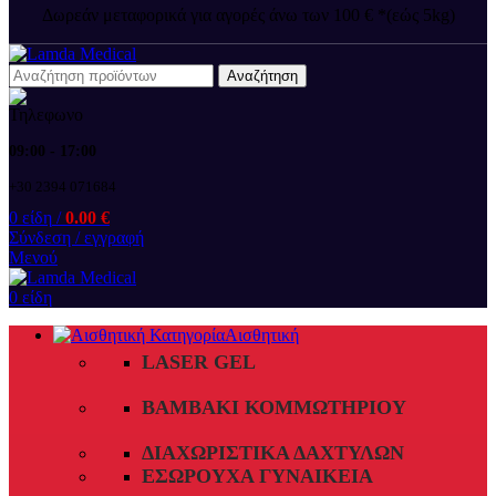
Δωρεάν μεταφορικά για αγορές άνω των 100 € *(εώς 5kg)
Αναζήτηση
09:00 - 17:00
+30 2394 071684
0
είδη
/
0.00
€
Σύνδεση / εγγραφή
Μενού
0
είδη
Αισθητική
LASER GEL
ΒΑΜΒΆΚΙ ΚΟΜΜΩΤΗΡΊΟΥ
ΔΙΑΧΩΡΙΣΤΙΚΆ ΔΑΧΤΎΛΩΝ
ΕΣΏΡΟΥΧΑ ΓΥΝΑΙΚΕΊΑ