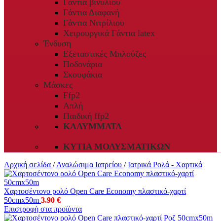
Γάντια βινυλίου
Γάντια Διαφανή
Γάντια Νιτρίλιου
Χειρουργικά Γάντια latex
Ένδυση
Εξεταστικές Μπλούζες
Ποδονάρια
Σκουφάκια
Μάσκες
Ffp2
Απλή
Παιδική ffp2
ΚΑΛΎΜΜΑΤΑ
ΚΥΤΊΑ ΜΟΛΥΣΜΑΤΙΚΏΝ
Αρχική σελίδα
/
Αναλώσιμα Ιατρείου
/
Ιατρικά Ρολά - Χαρτικά
Χαρτοσέντονο ρολό Open Care Economy πλαστικό-χαρτί
50cmx50m
3.90
€
Επιστροφή στα προϊόντα