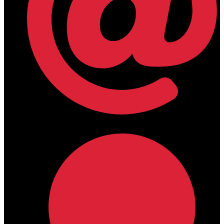
lamdamedical@outlook.com