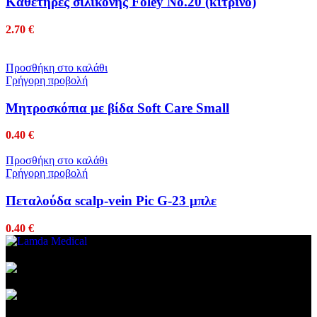
Καθετήρες σιλικόνης Foley No.20 (κίτρινο)
2.70
€
Προσθήκη στο καλάθι
Γρήγορη προβολή
Μητροσκόπια με βίδα Soft Care Small
0.40
€
Προσθήκη στο καλάθι
Γρήγορη προβολή
Πεταλούδα scalp-vein Pic G-23 μπλε
0.40
€