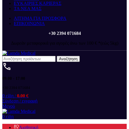
ΕΥΚΑΙΡΙΕΣ ΚΑΡΙΕΡΑΣ
ΤΑ ΝΕΑ ΜΑΣ
ΑΙΤΗΜΑ ΓΙΑ ΠΡΟΣΦΟΡΑ
ΕΠΙΚΟΙΝΩΝΙΑ
+30 2394 071684
Δωρεάν μεταφορικά για αγορές άνω των 100 € *(εώς 5kg)
Αναζήτηση
09:00 - 17:00
+30 2394 071684
0
είδη
/
0.00
€
Σύνδεση / εγγραφή
Μενού
0
είδη
Αισθητική