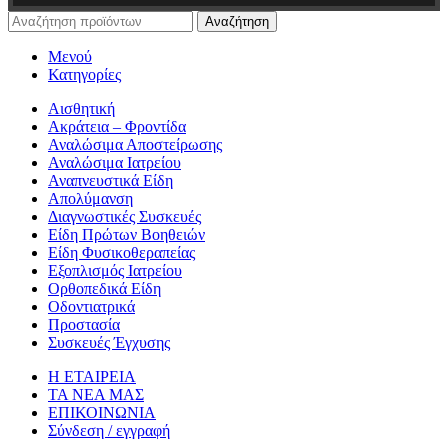
Αναζήτηση
Μενού
Κατηγορίες
Αισθητική
Ακράτεια – Φροντίδα
Αναλώσιμα Αποστείρωσης
Αναλώσιμα Ιατρείου
Αναπνευστικά Είδη
Απολύμανση
Διαγνωστικές Συσκευές
Είδη Πρώτων Βοηθειών
Είδη Φυσικοθεραπείας
Εξοπλισμός Ιατρείου
Ορθοπεδικά Είδη
Οδοντιατρικά
Προστασία
Συσκευές Έγχυσης
Η ΕΤΑΙΡΕΙΑ
ΤΑ ΝΕΑ ΜΑΣ
ΕΠΙΚΟΙΝΩΝΙΑ
Σύνδεση / εγγραφή