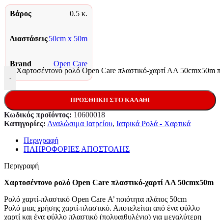
Βάρος
0.5 κ.
Διαστάσεις
50cm x 50m
Brand
Open Care
Χαρτοσέντονο ρολό Open Care πλαστικό-χαρτί ΑΑ 50cmx50m 
-
ΠΡΟΣΘΉΚΗ ΣΤΟ ΚΑΛΆΘΙ
Κωδικός προϊόντος:
10600018
Κατηγορίες:
Αναλώσιμα Ιατρείου
,
Ιατρικά Ρολά - Χαρτικά
Περιγραφή
ΠΛΗΡΟΦΟΡΙΕΣ ΑΠΟΣΤΟΛΗΣ
Περιγραφή
Χαρτοσέντονο ρολό Open Care πλαστικό-χαρτί ΑΑ 50cmx50m
Ρολό χαρτί-πλαστικό Open Care Α’ ποιότητα πλάτος 50cm
Ρολό μιας χρήσης χαρτί-πλαστικό. Αποτελείται από ένα φύλλο
χαρτί και ένα φύλλο πλαστικό (πολυαιθυλένιο) για μεγαλύτερη