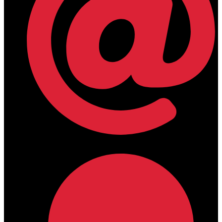
lamdamedical@outlook.com