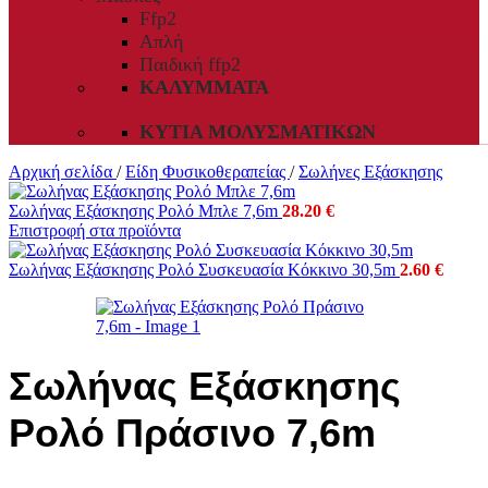
Ffp2
Απλή
Παιδική ffp2
ΚΑΛΎΜΜΑΤΑ
ΚΥΤΊΑ ΜΟΛΥΣΜΑΤΙΚΏΝ
Αρχική σελίδα
/
Είδη Φυσικοθεραπείας
/
Σωλήνες Εξάσκησης
Σωλήνας Εξάσκησης Ρολό Μπλε 7,6m
28.20
€
Επιστροφή στα προϊόντα
Σωλήνας Εξάσκησης Ρολό Συσκευασία Κόκκινο 30,5m
2.60
€
Σωλήνας Εξάσκησης
Ρολό Πράσινο 7,6m