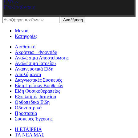
Όροι &
Προϋποθέσεις
Αναζήτηση
Μενού
Κατηγορίες
Αισθητική
Ακράτεια – Φροντίδα
Αναλώσιμα Αποστείρωσης
Αναλώσιμα Ιατρείου
Αναπνευστικά Είδη
Απολύμανση
Διαγνωστικές Συσκευές
Είδη Πρώτων Βοηθειών
Είδη Φυσικοθεραπείας
Εξοπλισμός Ιατρείου
Ορθοπεδικά Είδη
Οδοντιατρικά
Προστασία
Συσκευές Έγχυσης
Η ΕΤΑΙΡΕΙΑ
ΤΑ ΝΕΑ ΜΑΣ