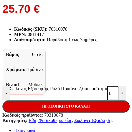
25.70
€
Κωδικός (SKU):
70310078
MPN:
0811417
Διαθεσιμότητα:
Παράδoση 1 έως 3 ημέρες
Βάρος
0.5 κ.
Χρώματα
Πράσινο
Brand
Mobiak
Σωλήνας Εξάσκησης Ρολό Πράσινο 7,6m ποσότητα
-
+
ΠΡΟΣΘΉΚΗ ΣΤΟ ΚΑΛΆΘΙ
Κωδικός προϊόντος:
70310078
Κατηγορίες:
Είδη Φυσικοθεραπείας
,
Σωλήνες Εξάσκησης
Περιγραφή