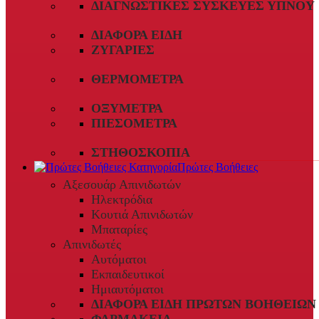
ΔΙΑΓΝΩΣΤΙΚΈΣ ΣΥΣΚΕΥΈΣ ΎΠΝΟΥ
ΔΙΆΦΟΡΑ ΕΊΔΗ
ΖΥΓΑΡΙΈΣ
ΘΕΡΜΌΜΕΤΡΑ
ΟΞΎΜΕΤΡΑ
ΠΙΕΣΌΜΕΤΡΑ
ΣΤΗΘΟΣΚΌΠΙΑ
Πρώτες Βοήθειες
Αξεσουάρ Απινιδωτών
Ηλεκτρόδια
Κουτιά Απινιδωτών
Μπαταρίες
Απινιδωτές
Αυτόματοι
Εκπαιδευτικοί
Ημιαυτόματοι
ΔΙΆΦΟΡΑ ΕΊΔΗ ΠΡΏΤΩΝ ΒΟΗΘΕΙΏΝ