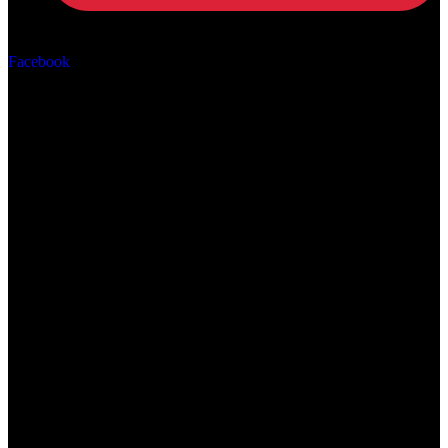
Αρ. ΓΕΜΗ: 162670506000
Facebook