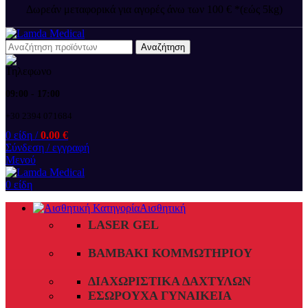
Δωρεάν μεταφορικά για αγορές άνω των 100 € *(εώς 5kg)
Αναζήτηση
09:00 - 17:00
+30 2394 071684
0
είδη
/
0.00
€
Σύνδεση / εγγραφή
Μενού
0
είδη
Αισθητική
LASER GEL
ΒΑΜΒΆΚΙ ΚΟΜΜΩΤΗΡΊΟΥ
ΔΙΑΧΩΡΙΣΤΙΚΆ ΔΑΧΤΎΛΩΝ
ΕΣΏΡΟΥΧΑ ΓΥΝΑΙΚΕΊΑ