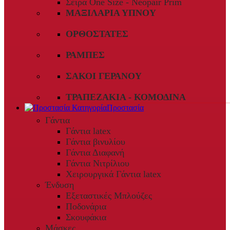
Σειρά One Size - Neopair Prim
ΜΑΞΙΛΆΡΙΑ ΎΠΝΟΥ
ΟΡΘΟΣΤΆΤΕΣ
ΡΆΜΠΕΣ
ΣΆΚΟΙ ΓΕΡΑΝΟΎ
ΤΡΑΠΕΖΆΚΙΑ - ΚΟΜΟΔΊΝΑ
Προστασία
Γάντια
Γάντια latex
Γάντια βινυλίου
Γάντια Διαφανή
Γάντια Νιτρίλιου
Χειρουργικά Γάντια latex
Ένδυση
Εξεταστικές Μπλούζες
Ποδονάρια
Σκουφάκια
Μάσκες