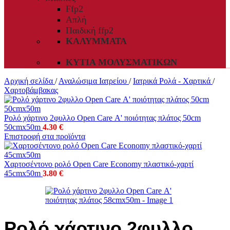
Ffp2
Απλή
Παιδική ffp2
ΚΑΛΎΜΜΑΤΑ
ΚΥΤΊΑ ΜΟΛΥΣΜΑΤΙΚΏΝ
Αρχική σελίδα
/
Αναλώσιμα Ιατρείου
/
Ιατρικά Ρολά - Χαρτικά
/
Χαρτοβάμβακας
Ρολό χάρτινο 2φυλλο Open Care Α' ποιότητας πλάτος 50cm
50cmx50m
4.30
€
Επιστροφή στα προϊόντα
Χαρτοσέντονο ρολό Open Care Economy πλαστικό-χαρτί
45cmx50m
3.80
€
Ρολό χάρτινο 2φυλλο