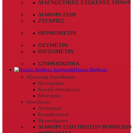
ΔΙΑΓΝΩΣΤΙΚΈΣ ΣΥΣΚΕΥΈΣ ΎΠΝΟΥ
ΔΙΆΦΟΡΑ ΕΊΔΗ
ΖΥΓΑΡΙΈΣ
ΘΕΡΜΌΜΕΤΡΑ
ΟΞΎΜΕΤΡΑ
ΠΙΕΣΌΜΕΤΡΑ
ΣΤΗΘΟΣΚΌΠΙΑ
Πρώτες Βοήθειες
Αξεσουάρ Απινιδωτών
Ηλεκτρόδια
Κουτιά Απινιδωτών
Μπαταρίες
Απινιδωτές
Αυτόματοι
Εκπαιδευτικοί
Ημιαυτόματοι
ΔΙΆΦΟΡΑ ΕΊΔΗ ΠΡΏΤΩΝ ΒΟΗΘΕΙΏΝ