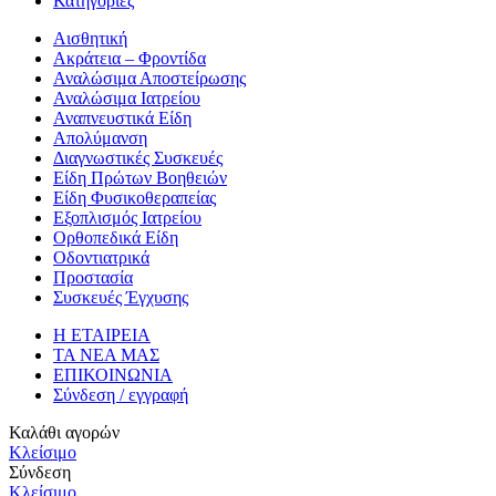
Κατηγορίες
Αισθητική
Ακράτεια – Φροντίδα
Αναλώσιμα Αποστείρωσης
Αναλώσιμα Ιατρείου
Αναπνευστικά Είδη
Απολύμανση
Διαγνωστικές Συσκευές
Είδη Πρώτων Βοηθειών
Είδη Φυσικοθεραπείας
Εξοπλισμός Ιατρείου
Ορθοπεδικά Είδη
Οδοντιατρικά
Προστασία
Συσκευές Έγχυσης
Η ΕΤΑΙΡΕΙΑ
ΤΑ ΝΕΑ ΜΑΣ
ΕΠΙΚΟΙΝΩΝΙΑ
Σύνδεση / εγγραφή
Καλάθι αγορών
Κλείσιμο
Σύνδεση
Κλείσιμο