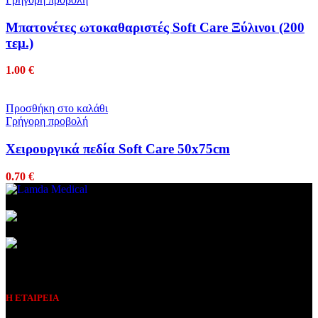
Μπατονέτες ωτοκαθαριστές Soft Care Ξύλινοι (200
τεμ.)
1.00
€
Προσθήκη στο καλάθι
Γρήγορη προβολή
Χειρουργικά πεδία Soft Care 50x75cm
0.70
€
Συμβεβλημένος Πάροχος
Η ΕΤΑΙΡΕΙΑ