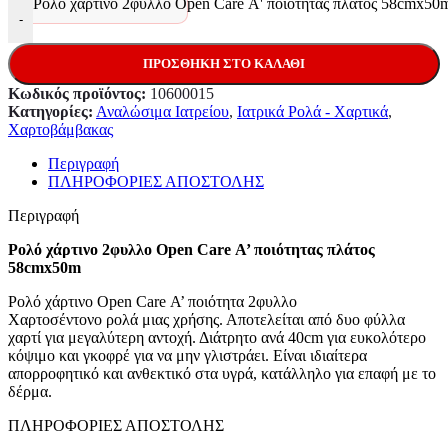
Ρολό χάρτινο 2φυλλο Open Care Α' ποιότητας πλάτος 58cmx50
-
ΠΡΟΣΘΉΚΗ ΣΤΟ ΚΑΛΆΘΙ
Κωδικός προϊόντος:
10600015
Κατηγορίες:
Αναλώσιμα Ιατρείου
,
Ιατρικά Ρολά - Χαρτικά
,
Χαρτοβάμβακας
Περιγραφή
ΠΛΗΡΟΦΟΡΙΕΣ ΑΠΟΣΤΟΛΗΣ
Περιγραφή
Ρολό χάρτινο 2φυλλο Open Care Α’ ποιότητας πλάτος
58cmx50m
Ρολό χάρτινο Open Care Α’ ποιότητα 2φυλλο
Χαρτοσέντονο ρολά μιας χρήσης. Αποτελείται από δυο φύλλα
χαρτί για μεγαλύτερη αντοχή. Διάτρητο ανά 40cm για ευκολότερο
κόψιμο και γκοφρέ για να μην γλιστράει. Είναι ιδιαίτερα
απορροφητικό και ανθεκτικό στα υγρά, κατάλληλο για επαφή με το
δέρμα.
ΠΛΗΡΟΦΟΡΙΕΣ ΑΠΟΣΤΟΛΗΣ