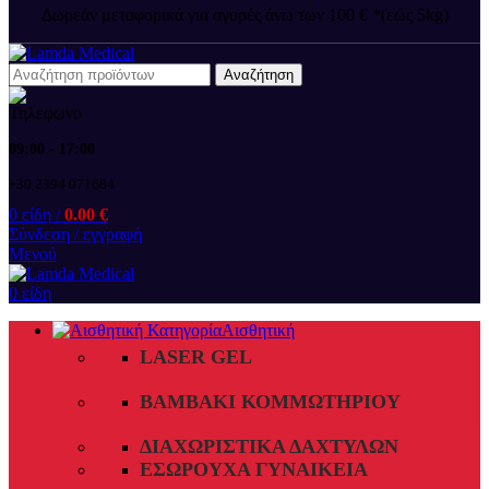
Δωρεάν μεταφορικά για αγορές άνω των 100 € *(εώς 5kg)
Αναζήτηση
09:00 - 17:00
+30 2394 071684
0
είδη
/
0.00
€
Σύνδεση / εγγραφή
Μενού
0
είδη
Αισθητική
LASER GEL
ΒΑΜΒΆΚΙ ΚΟΜΜΩΤΗΡΊΟΥ
ΔΙΑΧΩΡΙΣΤΙΚΆ ΔΑΧΤΎΛΩΝ
ΕΣΏΡΟΥΧΑ ΓΥΝΑΙΚΕΊΑ