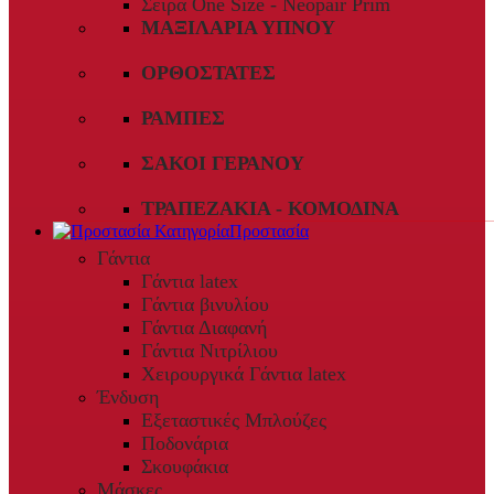
Σειρά One Size - Neopair Prim
ΜΑΞΙΛΆΡΙΑ ΎΠΝΟΥ
ΟΡΘΟΣΤΆΤΕΣ
ΡΆΜΠΕΣ
ΣΆΚΟΙ ΓΕΡΑΝΟΎ
ΤΡΑΠΕΖΆΚΙΑ - ΚΟΜΟΔΊΝΑ
Προστασία
Γάντια
Γάντια latex
Γάντια βινυλίου
Γάντια Διαφανή
Γάντια Νιτρίλιου
Χειρουργικά Γάντια latex
Ένδυση
Εξεταστικές Μπλούζες
Ποδονάρια
Σκουφάκια
Μάσκες