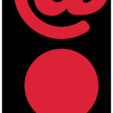
lamdamedical@outlook.com