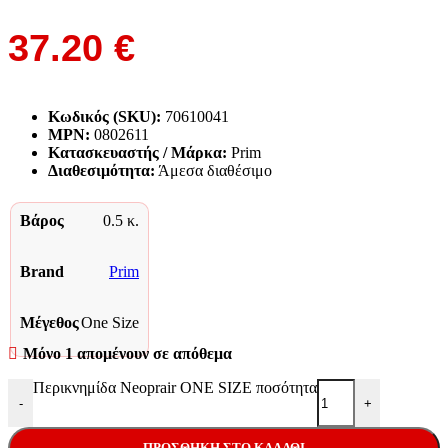
37.20
€
Κωδικός (SKU):
70610041
MPN:
0802611
Κατασκευαστής / Μάρκα:
Prim
Διαθεσιμότητα:
Άμεσα διαθέσιμο
Βάρος
0.5 κ.
Brand
Prim
Μέγεθος
One Size
Μόνο 1 απομένουν σε απόθεμα
Περικνημίδα Neoprair ONE SIZE ποσότητα
-
+
ΠΡΟΣΘΉΚΗ ΣΤΟ ΚΑΛΆΘΙ