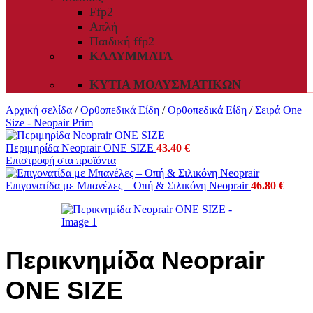
Ffp2
Απλή
Παιδική ffp2
ΚΑΛΎΜΜΑΤΑ
ΚΥΤΊΑ ΜΟΛΥΣΜΑΤΙΚΏΝ
Αρχική σελίδα
/
Ορθοπεδικά Είδη
/
Ορθοπεδικά Είδη
/
Σειρά One
Size - Neopair Prim
Περιμηρίδα Neoprair ONE SIZE
43.40
€
Επιστροφή στα προϊόντα
Eπιγονατίδα με Μπανέλες – Οπή & Σιλικόνη Neoprair
46.80
€
Περικνημίδα Neoprair
ONE SIZE