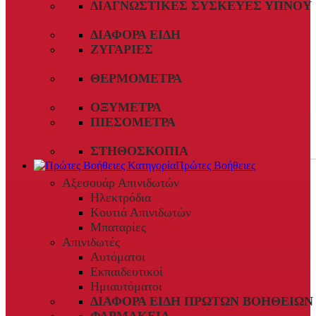
ΔΙΑΓΝΩΣΤΙΚΈΣ ΣΥΣΚΕΥΈΣ ΎΠΝΟΥ
ΔΙΆΦΟΡΑ ΕΊΔΗ
ΖΥΓΑΡΙΈΣ
ΘΕΡΜΌΜΕΤΡΑ
ΟΞΎΜΕΤΡΑ
ΠΙΕΣΌΜΕΤΡΑ
ΣΤΗΘΟΣΚΌΠΙΑ
Πρώτες Βοήθειες
Αξεσουάρ Απινιδωτών
Ηλεκτρόδια
Κουτιά Απινιδωτών
Μπαταρίες
Απινιδωτές
Αυτόματοι
Εκπαιδευτικοί
Ημιαυτόματοι
ΔΙΆΦΟΡΑ ΕΊΔΗ ΠΡΏΤΩΝ ΒΟΗΘΕΙΏΝ