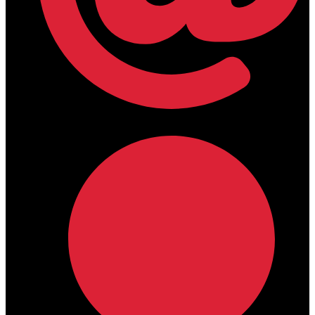
lamdamedical@outlook.com