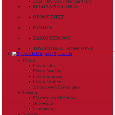
Σειρά One Size - Neopair Prim
ΜΑΞΙΛΆΡΙΑ ΎΠΝΟΥ
ΟΡΘΟΣΤΆΤΕΣ
ΡΆΜΠΕΣ
ΣΆΚΟΙ ΓΕΡΑΝΟΎ
ΤΡΑΠΕΖΆΚΙΑ - ΚΟΜΟΔΊΝΑ
Προστασία
Γάντια
Γάντια latex
Γάντια βινυλίου
Γάντια Διαφανή
Γάντια Νιτρίλιου
Χειρουργικά Γάντια latex
Ένδυση
Εξεταστικές Μπλούζες
Ποδονάρια
Σκουφάκια
Μάσκες