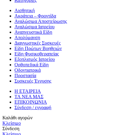
Κατηγορίες
Αισθητική
Ακράτεια – Φροντίδα
Αναλώσιμα Αποστείρωσης
Αναλώσιμα Ιατρείου
Αναπνευστικά Είδη
Απολύμανση
Διαγνωστικές Συσκευές
Είδη Πρώτων Βοηθειών
Είδη Φυσικοθεραπείας
Εξοπλισμός Ιατρείου
Ορθοπεδικά Είδη
Οδοντιατρικά
Προστασία
Συσκευές Έγχυσης
Η ΕΤΑΙΡΕΙΑ
ΤΑ ΝΕΑ ΜΑΣ
ΕΠΙΚΟΙΝΩΝΙΑ
Σύνδεση / εγγραφή
Καλάθι αγορών
Κλείσιμο
Σύνδεση
Κλείσιμο