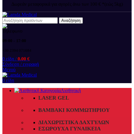
Δωρεάν μεταφορικά για αγορές άνω των 100 € *(εώς 5kg)
Αναζήτηση
09:00 - 17:00
+30 2394 071684
0
είδη
/
0.00
€
Σύνδεση / εγγραφή
Μενού
0
είδη
Αισθητική
LASER GEL
ΒΑΜΒΆΚΙ ΚΟΜΜΩΤΗΡΊΟΥ
ΔΙΑΧΩΡΙΣΤΙΚΆ ΔΑΧΤΎΛΩΝ
ΕΣΏΡΟΥΧΑ ΓΥΝΑΙΚΕΊΑ