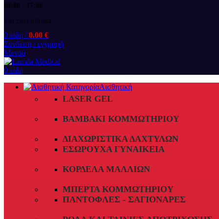
09:00 - 17:00
+30 2394 071684
0
είδη
/
0.00
€
Σύνδεση / εγγραφή
Μενού
0
είδη
Αισθητική
LASER GEL
ΒΑΜΒΆΚΙ ΚΟΜΜΩΤΗΡΊΟΥ
ΔΙΑΧΩΡΙΣΤΙΚΆ ΔΑΧΤΎΛΩΝ
ΕΣΏΡΟΥΧΑ ΓΥΝΑΙΚΕΊΑ
ΚΟΡΔΈΛΑ ΜΑΛΛΙΏΝ
ΜΠΈΡΤΑ ΚΟΜΜΩΤΗΡΊΟΥ
ΠΑΝΤΌΦΛΕΣ - ΣΑΓΙΟΝΆΡΕΣ