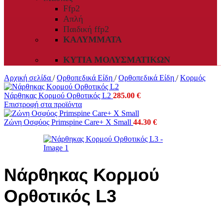
Ffp2
Απλή
Παιδική ffp2
ΚΑΛΎΜΜΑΤΑ
ΚΥΤΊΑ ΜΟΛΥΣΜΑΤΙΚΏΝ
Αρχική σελίδα
/
Ορθοπεδικά Είδη
/
Ορθοπεδικά Είδη
/
Κορμός
Νάρθηκας Κορμού Ορθοτικός L2
285.00
€
Επιστροφή στα προϊόντα
Ζώνη Οσφύος Primspine Care+ X Small
44.30
€
Νάρθηκας Κορμού
Ορθοτικός L3