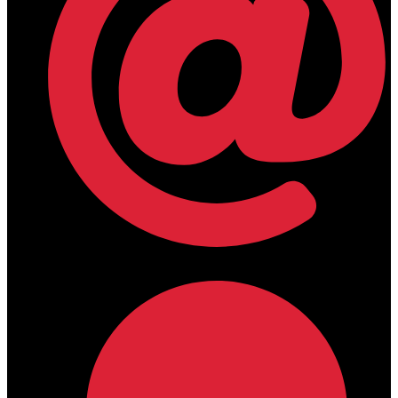
lamdamedical@outlook.com