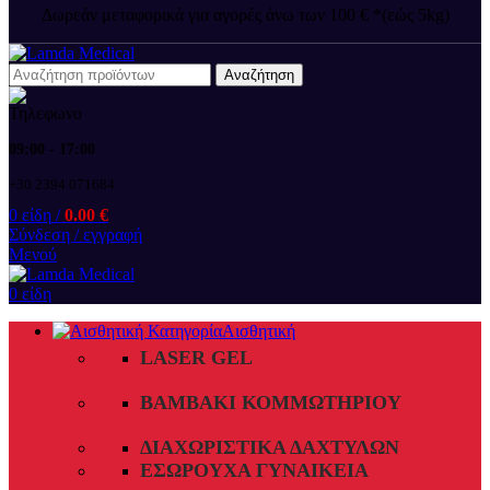
Δωρεάν μεταφορικά για αγορές άνω των 100 € *(εώς 5kg)
Αναζήτηση
09:00 - 17:00
+30 2394 071684
0
είδη
/
0.00
€
Σύνδεση / εγγραφή
Μενού
0
είδη
Αισθητική
LASER GEL
ΒΑΜΒΆΚΙ ΚΟΜΜΩΤΗΡΊΟΥ
ΔΙΑΧΩΡΙΣΤΙΚΆ ΔΑΧΤΎΛΩΝ
ΕΣΏΡΟΥΧΑ ΓΥΝΑΙΚΕΊΑ