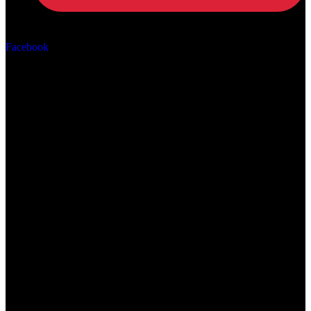
Αρ. ΓΕΜΗ: 162670506000
Facebook