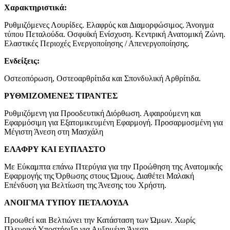
Χαρακτηριστικά:
Ρυθμιζόμενες Λουρίδες. Ελαφρύς και Διαμορφώσιμος. Άνοιγμα
τύπου Πεταλούδα. Οσφυϊκή Ενίσχυση. Κεντρική Ανατομική Ζώνη.
Ελαστικές Περιοχές Ενεργοποίησης / Απενεργοποίησης.
Ενδείξεις:
Οστεοπόρωση, Οστεοαρθρίτιδα και Σπονδυλική Αρθρίτιδα.
ΡΥΘΜΙΖΟΜΕΝΕΣ ΤΙΡΑΝΤΕΣ
Ρυθμιζόμενη για Προοδευτική Διόρθωση. Αφαιρούμενη και
Εφαρμόσιμη για Εξατομικευμένη Εφαρμογή. Προσαρμοσμένη για
Μέγιστη Άνεση στη Μασχάλη
ΕΛΑΦΡΥ ΚΑΙ ΕΥΠΛΑΣΤΟ
Με Εύκαμπτα επάνω Πτερύγια για την Προώθηση της Ανατομικής
Εφαρμογής της Όρθωσης στους Ώμους. Διαθέτει Μαλακή
Επένδυση για Βελτίωση της Άνεσης του Χρήστη.
ΑΝΟΙΓΜΑ ΤΥΠΟΥ ΠΕΤΑΛΟΥΔΑ
Προωθεί και Βελτιώνει την Κατάσταση των Ώμων. Χωρίς
Πλευρική Υποστήριξη για Αυξημένη Άνεση.