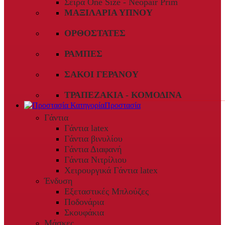
Σειρά One Size - Neopair Prim
ΜΑΞΙΛΆΡΙΑ ΎΠΝΟΥ
ΟΡΘΟΣΤΆΤΕΣ
ΡΆΜΠΕΣ
ΣΆΚΟΙ ΓΕΡΑΝΟΎ
ΤΡΑΠΕΖΆΚΙΑ - ΚΟΜΟΔΊΝΑ
Προστασία
Γάντια
Γάντια latex
Γάντια βινυλίου
Γάντια Διαφανή
Γάντια Νιτρίλιου
Χειρουργικά Γάντια latex
Ένδυση
Εξεταστικές Μπλούζες
Ποδονάρια
Σκουφάκια
Μάσκες