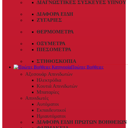
ΔΙΑΓΝΩΣΤΙΚΈΣ ΣΥΣΚΕΥΈΣ ΎΠΝΟΥ
ΔΙΆΦΟΡΑ ΕΊΔΗ
ΖΥΓΑΡΙΈΣ
ΘΕΡΜΌΜΕΤΡΑ
ΟΞΎΜΕΤΡΑ
ΠΙΕΣΌΜΕΤΡΑ
ΣΤΗΘΟΣΚΌΠΙΑ
Πρώτες Βοήθειες
Αξεσουάρ Απινιδωτών
Ηλεκτρόδια
Κουτιά Απινιδωτών
Μπαταρίες
Απινιδωτές
Αυτόματοι
Εκπαιδευτικοί
Ημιαυτόματοι
ΔΙΆΦΟΡΑ ΕΊΔΗ ΠΡΏΤΩΝ ΒΟΗΘΕΙΏΝ