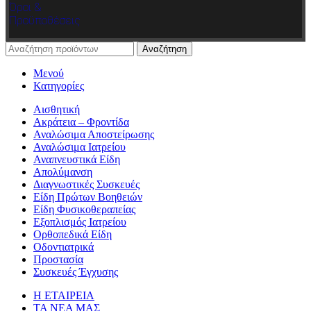
Όροι &
Προϋποθέσεις
Αναζήτηση
Μενού
Κατηγορίες
Αισθητική
Ακράτεια – Φροντίδα
Αναλώσιμα Αποστείρωσης
Αναλώσιμα Ιατρείου
Αναπνευστικά Είδη
Απολύμανση
Διαγνωστικές Συσκευές
Είδη Πρώτων Βοηθειών
Είδη Φυσικοθεραπείας
Εξοπλισμός Ιατρείου
Ορθοπεδικά Είδη
Οδοντιατρικά
Προστασία
Συσκευές Έγχυσης
Η ΕΤΑΙΡΕΙΑ
ΤΑ ΝΕΑ ΜΑΣ