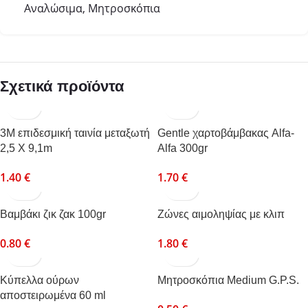
Αναλώσιμα
,
Μητροσκόπια
Σχετικά προϊόντα
3Μ επιδεσμική ταινία μεταξωτή
Gentle χαρτοβάμβακας Alfa-
2,5 Χ 9,1m
Alfa 300gr
1.40
€
1.70
€
Βαμβάκι ζικ ζακ 100gr
Ζώνες αιμοληψίας με κλιπ
0.80
€
1.80
€
Κύπελλα ούρων
Μητροσκόπια Medium G.P.S.
αποστειρωμένα 60 ml