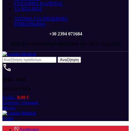
ΕΥΚΑΙΡΙΕΣ ΚΑΡΙΕΡΑΣ
ΤΑ ΝΕΑ ΜΑΣ
ΑΙΤΗΜΑ ΓΙΑ ΠΡΟΣΦΟΡΑ
ΕΠΙΚΟΙΝΩΝΙΑ
+30 2394 071684
Δωρεάν μεταφορικά για αγορές άνω των 100 € *(εώς 5kg)
Αναζήτηση
09:00 - 17:00
+30 2394 071684
0
είδη
/
0.00
€
Σύνδεση / εγγραφή
Μενού
0
είδη
Αισθητική