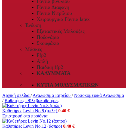
Γάντια βινυλίου
Γάντια Διαφανή
Γάντια Νιτρίλιου
Χειρουργικά Γάντια latex
Ένδυση
Εξεταστικές Μπλούζες
Ποδονάρια
Σκουφάκια
Μάσκες
Ffp2
Απλή
Παιδική ffp2
ΚΑΛΎΜΜΑΤΑ
ΚΥΤΊΑ ΜΟΛΥΣΜΑΤΙΚΏΝ
Αρχική σελίδα
/
Αναλώσιμα Ιατρείου
/
Νοσοκομειακά Αναλώσιμα
/
Καθετήρες - Φλεβοκαθετήρες
Καθετήρες Levin Νο.8 (μπλε)
0.40
€
Επιστροφή στα προϊόντα
Καθετήρες Levin Νο.12 (άσπρο)
0.40
€