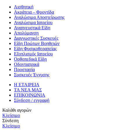
Αισθητική
Ακράτεια – Φροντίδα
Αναλώσιμα Αποστείρωσης
Αναλώσιμα Ιατρείου
Αναπνευστικά Είδη
Απολύμανση
Διαγνωστικές Συσκευές
Είδη Πρώτων Βοηθειών
Είδη Φυσικοθεραπείας
Εξοπλισμός Ιατρείου
Ορθοπεδικά Είδη
Οδοντιατρικά
Προστασία
Συσκευές Έγχυσης
Η ΕΤΑΙΡΕΙΑ
ΤΑ ΝΕΑ ΜΑΣ
ΕΠΙΚΟΙΝΩΝΙΑ
Σύνδεση / εγγραφή
Καλάθι αγορών
Κλείσιμο
Σύνδεση
Κλείσιμο