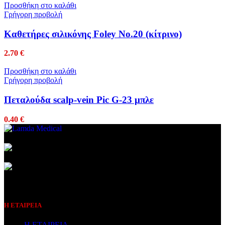
Προσθήκη στο καλάθι
Γρήγορη προβολή
Καθετήρες σιλικόνης Foley No.20 (κίτρινο)
2.70
€
Προσθήκη στο καλάθι
Γρήγορη προβολή
Πεταλούδα scalp-vein Pic G-23 μπλε
0.40
€
Συμβεβλημένος Πάροχος
Η ΕΤΑΙΡΕΙΑ
Η ΕΤΑΙΡΕΙΑ