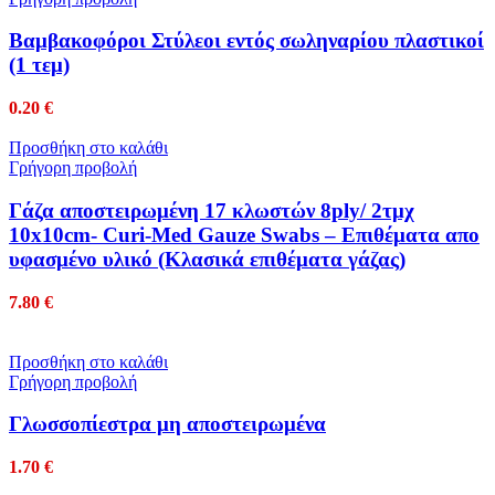
Βαμβακοφόροι Στύλεοι εντός σωληναρίου πλαστικοί
(1 τεμ)
0.20
€
Προσθήκη στο καλάθι
Γρήγορη προβολή
Γάζα αποστειρωμένη 17 κλωστών 8ply/ 2τμχ
10x10cm- Curi-Med Gauze Swabs – Επιθέματα απο
υφασμένο υλικό (Κλασικά επιθέματα γάζας)
7.80
€
Προσθήκη στο καλάθι
Γρήγορη προβολή
Γλωσσοπίεστρα μη αποστειρωμένα
1.70
€