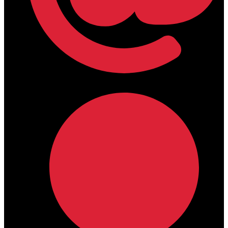
lamdamedical@outlook.com