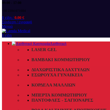
09:00 - 17:00
+30 2394 071684
0
είδη
/
0.00
€
Σύνδεση / εγγραφή
Μενού
0
είδη
Αισθητική
LASER GEL
ΒΑΜΒΆΚΙ ΚΟΜΜΩΤΗΡΊΟΥ
ΔΙΑΧΩΡΙΣΤΙΚΆ ΔΑΧΤΎΛΩΝ
ΕΣΏΡΟΥΧΑ ΓΥΝΑΙΚΕΊΑ
ΚΟΡΔΈΛΑ ΜΑΛΛΙΏΝ
ΜΠΈΡΤΑ ΚΟΜΜΩΤΗΡΊΟΥ
ΠΑΝΤΌΦΛΕΣ - ΣΑΓΙΟΝΆΡΕΣ