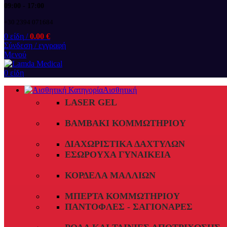
09:00 - 17:00
+30 2394 071684
0
είδη
/
0.00
€
Σύνδεση / εγγραφή
Μενού
0
είδη
Αισθητική
LASER GEL
ΒΑΜΒΆΚΙ ΚΟΜΜΩΤΗΡΊΟΥ
ΔΙΑΧΩΡΙΣΤΙΚΆ ΔΑΧΤΎΛΩΝ
ΕΣΏΡΟΥΧΑ ΓΥΝΑΙΚΕΊΑ
ΚΟΡΔΈΛΑ ΜΑΛΛΙΏΝ
ΜΠΈΡΤΑ ΚΟΜΜΩΤΗΡΊΟΥ
ΠΑΝΤΌΦΛΕΣ - ΣΑΓΙΟΝΆΡΕΣ