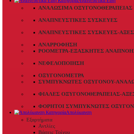
Αναπνευστικά Είδη
ΑΝΑΛΏΣΙΜΑ ΟΞΥΓΟΝΟΘΕΡΑΠΕΊΑΣ
ΑΝΑΠΝΕΥΣΤΙΚΈΣ ΣΥΣΚΕΥΈΣ
ΑΝΑΠΝΕΥΣΤΙΚΈΣ ΣΥΣΚΕΥΈΣ-ΑΞΕ
ΑΝΑΡΡΌΦΗΣΗ
ΡΟΌΜΕΤΡΑ-ΕΞΑΣΚΗΤΈΣ ΑΝΑΠΝΟΉ
ΝΕΦΕΛΟΠΟΊΗΣΗ
ΟΞΥΓΟΝΌΜΕΤΡΑ
ΣΥΜΠΥΚΝΩΤΈΣ ΟΞΥΓΌΝΟΥ-ΑΝΑΛ
ΦΙΆΛΕΣ ΟΞΥΓΟΝΟΘΕΡΑΠΕΊΑΣ-ΑΞΕ
ΦΟΡΗΤΟΊ ΣΥΜΠΥΚΝΩΤΈΣ ΟΞΥΓΌΝ
Απολύμανση
Εξαρτήματα
Αντλίες
Βάσεις Τοίχου